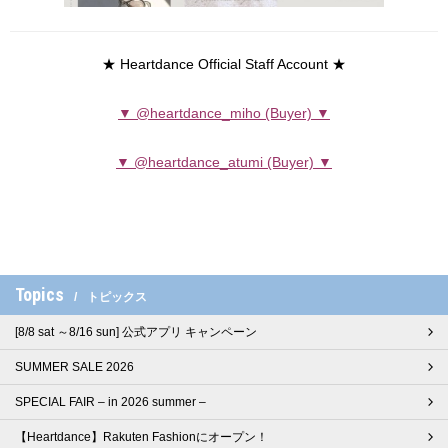
★ Heartdance Official Staff Account ★
▼ @heartdance_miho (Buyer) ▼
▼ @heartdance_atumi (Buyer) ▼
Topics
トピックス
[8/8 sat ～8/16 sun] 公式アプリ キャンペーン
SUMMER SALE 2026
SPECIAL FAIR – in 2026 summer –
【Heartdance】Rakuten Fashionにオープン！