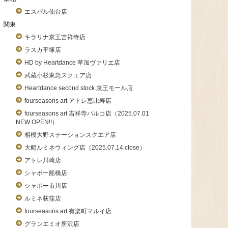
エスパル仙台店
関東
キラリナ京王吉祥寺店
ラスカ平塚店
HD by Heartdance 草加ヴァリエ店
武蔵小杉東急スクエア店
Heartdance second stock 京王モール店
fourseasons art アトレ恵比寿店
fourseasons art 吉祥寺パルコ店（2025.07.01
NEW OPEN!!）
相模大野ステーションスクエア店
大船ルミネウィング店（2025.07.14 close）
アトレ川崎店
シャポー船橋店
シャポー市川店
ルミネ荻窪店
fourseasons art 有楽町マルイ店
グランエミオ所沢店