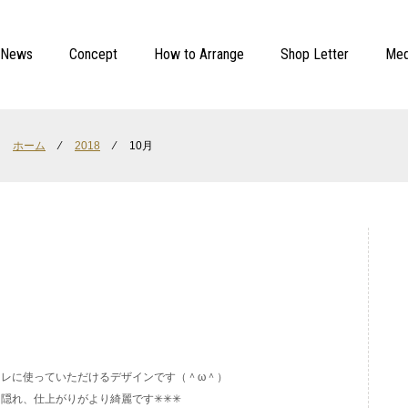
News
Concept
How to Arrange
Shop Letter
Med
ホーム
⁄
2018
⁄
10月
レに使っていただけるデザインです（＾ω＾）
れ、仕上がりがより綺麗です✳︎✳︎✳︎