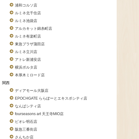
浦和コルソ店
ルミネ北千住店
ルミネ池袋店
アルカキット錦糸町店
ルミネ有楽町店
東急プラザ蒲田店
ルミネ立川店
アトレ新浦安店
横浜ポルタ店
本厚木ミロード店
関西
ディアモール大阪店
EPOCHGATE ららぽーとエキスポシティ店
なんばシティ店
fourseasons art 天王寺MIO店
ピオレ明石店
阪急三番街店
さんちか店