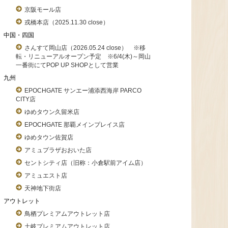
京阪モール店
戎橋本店（2025.11.30 close）
中国・四国
さんすて岡山店（2026.05.24 close） ※移
転・リニューアルオープン予定 ※6/4(木)～岡山
一番街にてPOP UP SHOPとして営業
九州
EPOCHGATE サンエー浦添西海岸 PARCO
CITY店
ゆめタウン久留米店
EPOCHGATE 那覇メインプレイス店
ゆめタウン佐賀店
アミュプラザおおいた店
セントシティ店（旧称：小倉駅前アイム店）
アミュエスト店
天神地下街店
アウトレット
鳥栖プレミアムアウトレット店
土岐プレミアムアウトレット店