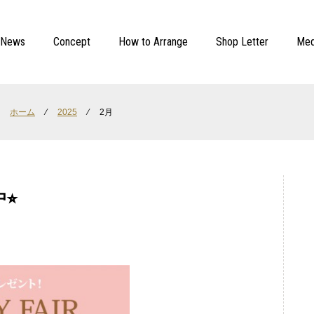
News
Concept
How to Arrange
Shop Letter
Med
ホーム
⁄
2025
⁄
2月
⭐︎