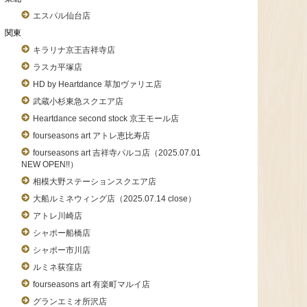
エスパル仙台店
関東
キラリナ京王吉祥寺店
ラスカ平塚店
HD by Heartdance 草加ヴァリエ店
武蔵小杉東急スクエア店
Heartdance second stock 京王モール店
fourseasons art アトレ恵比寿店
fourseasons art 吉祥寺パルコ店（2025.07.01
NEW OPEN!!）
相模大野ステーションスクエア店
大船ルミネウィング店（2025.07.14 close）
アトレ川崎店
シャポー船橋店
シャポー市川店
ルミネ荻窪店
fourseasons art 有楽町マルイ店
グランエミオ所沢店