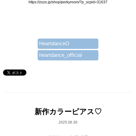
https://zozo.jp/shop/perkyroom/?p_scpid=31637
HeartdanceO
heartdance_official
新作カラーピアス♡
2025.06.30