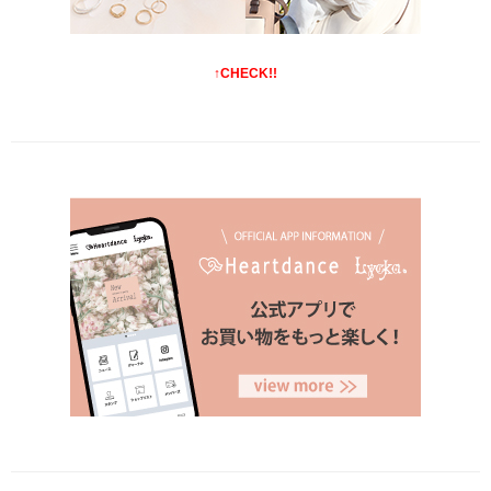
↑CHECK!!