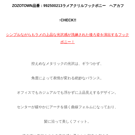
ZOZOTOWN品番：992500213ラメアクリルフックポニー ヘアカフ
↑CHECK!!
シンプルながらもラメの上品な光沢感が洗練された後ろ姿を演出するフック
ポニー！
控えめなメタリックの光沢は、ギラつかず、
角度によって表情が変わる絶妙なバランス。
オフィスでもカジュアルでも浮かずに上品見えするデザイン。
センターが緩やかにアーチを描く曲線フォルムになっており、
髪に沿って美しくフィット。