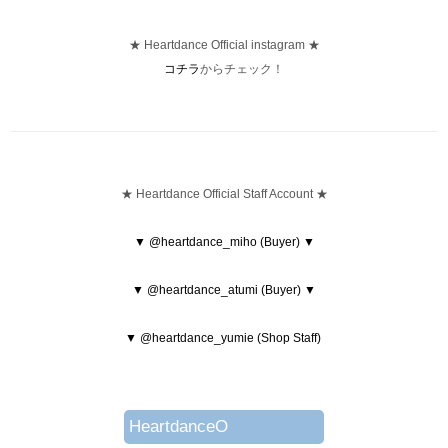
★ Heartdance Official instagram ★
コチラ
からチェック！
★ Heartdance Official Staff Account ★
▼ @heartdance_miho (Buyer) ▼
▼ @heartdance_atumi (Buyer) ▼
▼ @heartdance_yumie (Shop Staff)
HeartdanceO