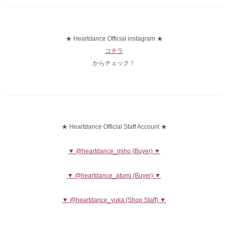
★ Heartdance Official instagram ★
コチラ
からチェック！
★ Heartdance Official Staff Account ★
▼ @heartdance_miho (Buyer) ▼
▼ @heartdance_atumi (Buyer) ▼
▼ @heartdance_yuka (Shop Staff) ▼