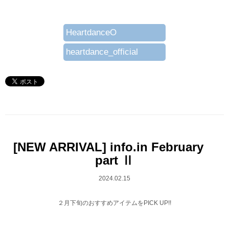
HeartdanceO
heartdance_official
[NEW ARRIVAL] info.in February
part Ⅱ
2024.02.15
２月下旬のおすすめアイテムをPICK UP!!