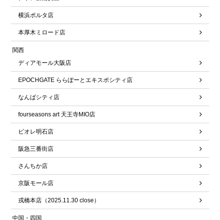
横浜ポルタ店
本厚木ミロード店
関西
ディアモール大阪店
EPOCHGATE ららぽーとエキスポシティ店
なんばシティ店
fourseasons art 天王寺MIO店
ピオレ明石店
阪急三番街店
さんちか店
京阪モール店
戎橋本店（2025.11.30 close）
中国・四国