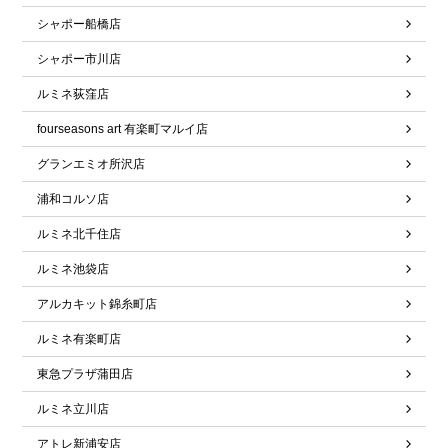
シャポー船橋店
シャポー市川店
ルミネ荻窪店
fourseasons art 有楽町マルイ店
グランエミオ所沢店
浦和コルソ店
ルミネ北千住店
ルミネ池袋店
アルカキット錦糸町店
ルミネ有楽町店
東急プラザ蒲田店
ルミネ立川店
アトレ新浦安店