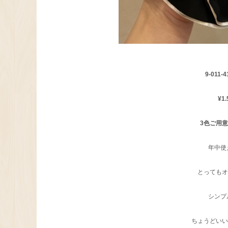
9-011-4
¥1
3色ご用
年中使
とってもオス
シンプ
ちょうどいい可