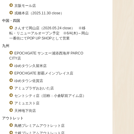
京阪モール店
戎橋本店（2025.11.30 close）
中国・四国
さんすて岡山店（2026.05.24 close） ※移
転・リニューアルオープン予定 ※6/4(木)～岡山
一番街にてPOP UP SHOPとして営業
九州
EPOCHGATE サンエー浦添西海岸 PARCO
CITY店
ゆめタウン久留米店
EPOCHGATE 那覇メインプレイス店
ゆめタウン佐賀店
アミュプラザおおいた店
セントシティ店（旧称：小倉駅前アイム店）
アミュエスト店
天神地下街店
アウトレット
鳥栖プレミアムアウトレット店
土岐プレミアムアウトレット店