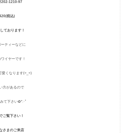
2202-1210-97
.420(税込)
意しております！
パーティーなどに
のワイヤーです！
愛くなります(>_<)
い方があるので
て下さい✿*:･ﾟ
でご覧下さい！
なさまのご来店