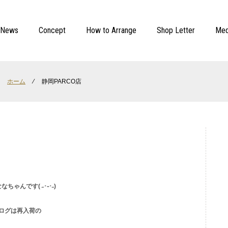
News
Concept
How to Arrange
Shop Letter
Med
ホーム
⁄
静岡PARCO店
なな
ちゃんです( ˶･֊･˶)
ログは再入荷の