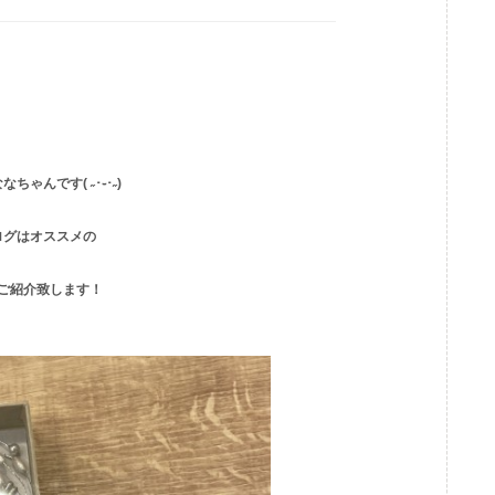
なな
ちゃんです( ˶･֊･˶)
ログはオススメの
ご紹介致します！