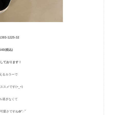
1393-1225-32
.540(税込)
意しております！
えるカラーで
スメです(>_<)
ル過ぎなくて
愛さですね✿*:･ﾟ