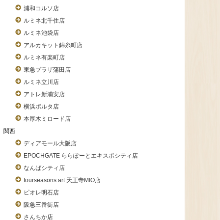
浦和コルソ店
ルミネ北千住店
ルミネ池袋店
アルカキット錦糸町店
ルミネ有楽町店
東急プラザ蒲田店
ルミネ立川店
アトレ新浦安店
横浜ポルタ店
本厚木ミロード店
関西
ディアモール大阪店
EPOCHGATE ららぽーとエキスポシティ店
なんばシティ店
fourseasons art 天王寺MIO店
ピオレ明石店
阪急三番街店
さんちか店