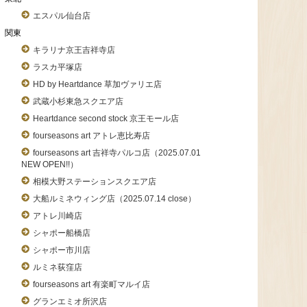
エスパル仙台店
関東
キラリナ京王吉祥寺店
ラスカ平塚店
HD by Heartdance 草加ヴァリエ店
武蔵小杉東急スクエア店
Heartdance second stock 京王モール店
fourseasons art アトレ恵比寿店
fourseasons art 吉祥寺パルコ店（2025.07.01
NEW OPEN!!）
相模大野ステーションスクエア店
大船ルミネウィング店（2025.07.14 close）
アトレ川崎店
シャポー船橋店
シャポー市川店
ルミネ荻窪店
fourseasons art 有楽町マルイ店
グランエミオ所沢店