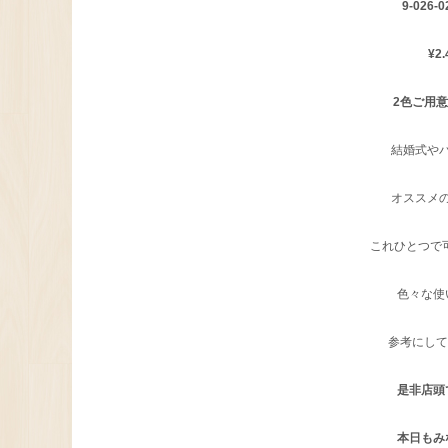
9-026-0
¥2
2色ご用
結婚式や
オススメ
これひとつで可
色々な使
参考にしてみ
是非店頭
本日もみ