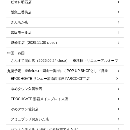
ピオレ明石店
阪急三番街店
さんちか店
京阪モール店
戎橋本店（2025.11.30 close）
中国・四国
さんすて岡山店（2026.05.24 close） ※移転・リニューアルオープ
ン予定 ※6/4(木)～岡山一番街にてPOP UP SHOPとして営業
九州
EPOCHGATE サンエー浦添西海岸 PARCO CITY店
ゆめタウン久留米店
EPOCHGATE 那覇メインプレイス店
ゆめタウン佐賀店
アミュプラザおおいた店
セントシティ店（旧称：小倉駅前アイム店）