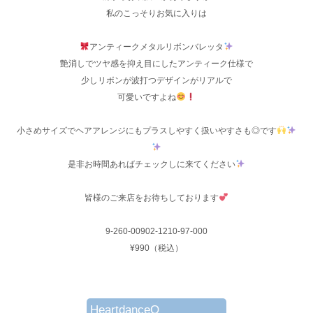
私のこっそりお気に入りは
アンティークメタルリボンバレッタ
艶消しでツヤ感を抑え目にしたアンティーク仕様で
少しリボンが波打つデザインがリアルで
可愛いですよね
小さめサイズでヘアアレンジにもプラスしやすく扱いやすさも◎です
是非お時間あればチェックしに来てください
皆様のご来店をお待ちしております
9-260-00902-1210-97-000
¥990（税込）
HeartdanceO