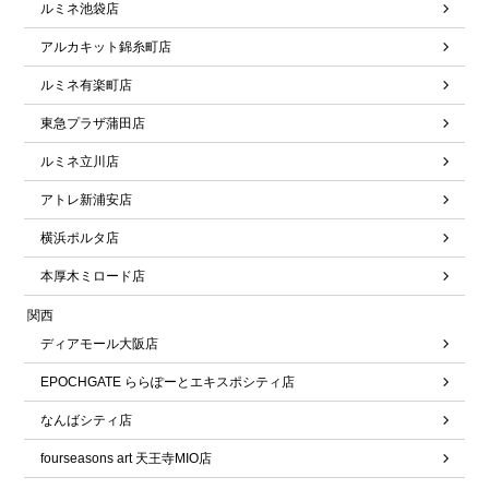
ルミネ池袋店
アルカキット錦糸町店
ルミネ有楽町店
東急プラザ蒲田店
ルミネ立川店
アトレ新浦安店
横浜ポルタ店
本厚木ミロード店
関西
ディアモール大阪店
EPOCHGATE ららぽーとエキスポシティ店
なんばシティ店
fourseasons art 天王寺MIO店