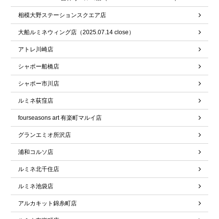
相模大野ステーションスクエア店
大船ルミネウィング店（2025.07.14 close）
アトレ川崎店
シャポー船橋店
シャポー市川店
ルミネ荻窪店
fourseasons art 有楽町マルイ店
グランエミオ所沢店
浦和コルソ店
ルミネ北千住店
ルミネ池袋店
アルカキット錦糸町店