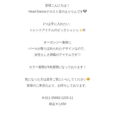
皆様こんにちは‪！
Heart Danceクロスト店のえりりんです
1つは手に入れたい、
トレンドアイテムのビックシュシュ
🏼
オーガンジー素材に
パールが散りばめられたデザインなので、
女性らしさ満載のアイテムです♡
カラー展開が3色展開になっております！
気になった方は是非ご覧にいらしてください
皆様のご来店心より、お待ちしております。
9-011-35882-1225-11
税込￥1,650