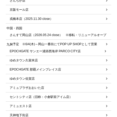
さんちか店
京阪モール店
戎橋本店（2025.11.30 close）
中国・四国
さんすて岡山店（2026.05.24 close） ※移転・リニューアルオープ
ン予定 ※6/4(木)～岡山一番街にてPOP UP SHOPとして営業
九州
EPOCHGATE サンエー浦添西海岸 PARCO CITY店
ゆめタウン久留米店
EPOCHGATE 那覇メインプレイス店
ゆめタウン佐賀店
アミュプラザおおいた店
セントシティ店（旧称：小倉駅前アイム店）
アミュエスト店
天神地下街店