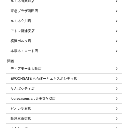
ルミネ有楽町店
東急プラザ蒲田店
ルミネ立川店
アトレ新浦安店
横浜ポルタ店
本厚木ミロード店
関西
ディアモール大阪店
EPOCHGATE ららぽーとエキスポシティ店
なんばシティ店
fourseasons art 天王寺MIO店
ピオレ明石店
阪急三番街店