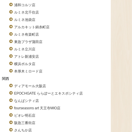
浦和コルソ店
ルミネ北千住店
ルミネ池袋店
アルカキット錦糸町店
ルミネ有楽町店
東急プラザ蒲田店
ルミネ立川店
アトレ新浦安店
横浜ポルタ店
本厚木ミロード店
関西
ディアモール大阪店
EPOCHGATE ららぽーとエキスポシティ店
なんばシティ店
fourseasons art 天王寺MIO店
ピオレ明石店
阪急三番街店
さんちか店