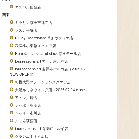
エスパル仙台店
関東
キラリナ京王吉祥寺店
ラスカ平塚店
HD by Heartdance 草加ヴァリエ店
武蔵小杉東急スクエア店
Heartdance second stock 京王モール店
fourseasons art アトレ恵比寿店
fourseasons art 吉祥寺パルコ店（2025.07.01
NEW OPEN!!）
相模大野ステーションスクエア店
大船ルミネウィング店（2025.07.14 close）
アトレ川崎店
シャポー船橋店
シャポー市川店
ルミネ荻窪店
fourseasons art 有楽町マルイ店
グランエミオ所沢店