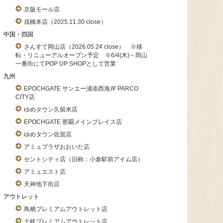
京阪モール店
戎橋本店（2025.11.30 close）
中国・四国
さんすて岡山店（2026.05.24 close） ※移
転・リニューアルオープン予定 ※6/4(木)～岡山
一番街にてPOP UP SHOPとして営業
九州
EPOCHGATE サンエー浦添西海岸 PARCO
CITY店
ゆめタウン久留米店
EPOCHGATE 那覇メインプレイス店
ゆめタウン佐賀店
アミュプラザおおいた店
セントシティ店（旧称：小倉駅前アイム店）
アミュエスト店
天神地下街店
アウトレット
鳥栖プレミアムアウトレット店
土岐プレミアムアウトレット店