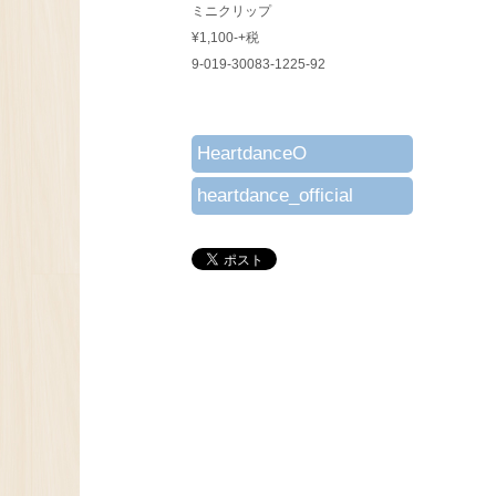
ミニクリップ
¥1,100-+税
9-019-30083-1225-92
HeartdanceO
heartdance_official