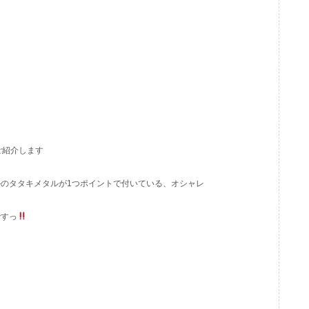
ご紹介します
のタタキメタルが1つポイントで付いている、オシャレ
ですっ