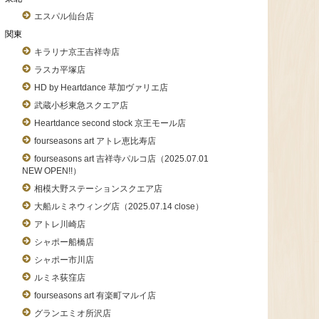
エスパル仙台店
関東
キラリナ京王吉祥寺店
ラスカ平塚店
HD by Heartdance 草加ヴァリエ店
武蔵小杉東急スクエア店
Heartdance second stock 京王モール店
fourseasons art アトレ恵比寿店
fourseasons art 吉祥寺パルコ店（2025.07.01
NEW OPEN!!）
相模大野ステーションスクエア店
大船ルミネウィング店（2025.07.14 close）
アトレ川崎店
シャポー船橋店
シャポー市川店
ルミネ荻窪店
fourseasons art 有楽町マルイ店
グランエミオ所沢店