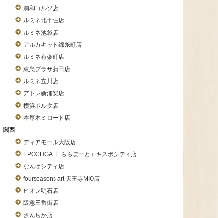
浦和コルソ店
ルミネ北千住店
ルミネ池袋店
アルカキット錦糸町店
ルミネ有楽町店
東急プラザ蒲田店
ルミネ立川店
アトレ新浦安店
横浜ポルタ店
本厚木ミロード店
関西
ディアモール大阪店
EPOCHGATE ららぽーとエキスポシティ店
なんばシティ店
fourseasons art 天王寺MIO店
ピオレ明石店
阪急三番街店
さんちか店