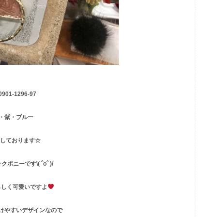
0901-1296-97
・紫・ブルー
意しております☆
ニーです\( ˆoˆ )/
らしく可愛いですよ
けやすいデザインなので