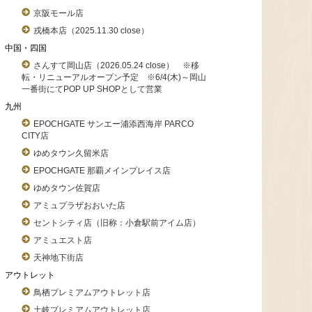
京阪モール店
戎橋本店（2025.11.30 close）
中国・四国
さんすて岡山店（2026.05.24 close） ※移
転・リニューアルオープン予定 ※6/4(木)～岡山
一番街にてPOP UP SHOPとして営業
九州
EPOCHGATE サンエー浦添西海岸 PARCO
CITY店
ゆめタウン久留米店
EPOCHGATE 那覇メインプレイス店
ゆめタウン佐賀店
アミュプラザおおいた店
セントシティ店（旧称：小倉駅前アイム店）
アミュエスト店
天神地下街店
アウトレット
鳥栖プレミアムアウトレット店
土岐プレミアムアウトレット店