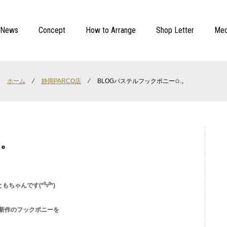
News
Concept
How to Arrange
Shop Letter
Med
ホーム
⁄
静岡PARCO店
⁄
BLOGパステルフックポニー✩.。
.。
ちゃんです(*⁰▿⁰*)
新作のフックポニーを