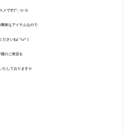
メです(^_−)−☆
の簡単なアイテムなので
ださいね( ^ω^ )
皆様のご来店を
いたしております☆