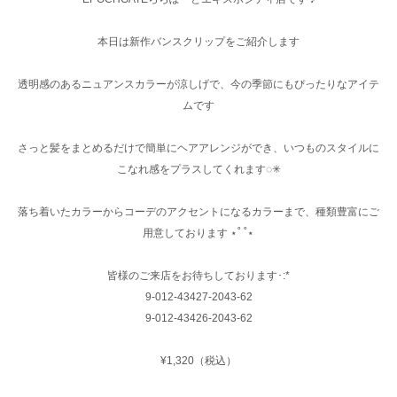
本日は新作バンスクリップをご紹介します
透明感のあるニュアンスカラーが涼しげで、今の季節にもぴったりなアイテ
ムです
さっと髪をまとめるだけで簡単にヘアアレンジができ、いつものスタイルに
こなれ感をプラスしてくれます◌✳︎
落ち着いたカラーからコーデのアクセントになるカラーまで、種類豊富にご
用意しております ⋆˚ ˚⋆
皆様のご来店をお待ちしております･:*
9-012-43427-2043-62
9-012-43426-2043-62
¥1,320（税込）