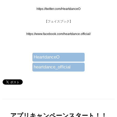
https://twitter.com/HeartdanceO
【フェイスブック】
https://www.facebook.com/heartdance.official/
HeartdanceO
heartdance_official
アプリキャンペーンスタート！！