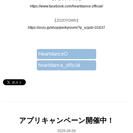
https://www.facebook.com/heartdance.official/
【ZOZOTOWN】
https://zozo.jp/shop/perkyroom/?p_scpid=31637
HeartdanceO
heartdance_official
アプリキャンペーン開催中！
2026.08.09