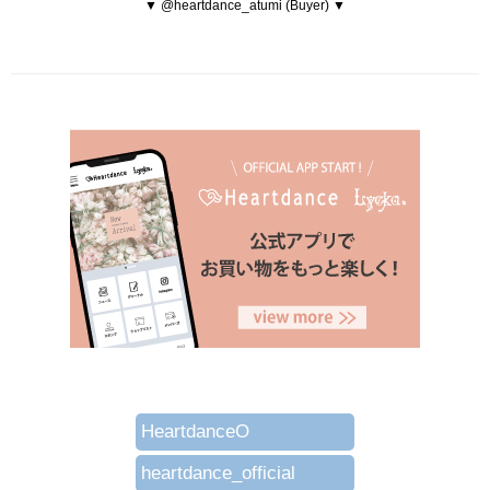
▼ @heartdance_atumi (Buyer) ▼
HeartdanceO
heartdance_official