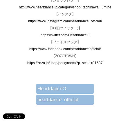
【ショップレター】
http://www.heartdance.jp/category/shop_tachikawa_lumine
【インスタ】
https://www.instagram.com/heartdance_official/
【X (旧ツイッター)】
https://twitter.com/HeartdanceO
【フェイスブック】
https://www.facebook.com/heartdance.official/
【ZOZOTOWN】
https://zozo.jp/shop/perkyroom/?p_scpid=31637
HeartdanceO
heartdance_official