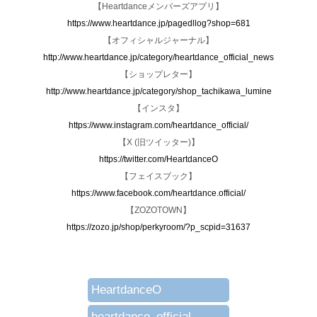
【Heartdanceメンバーズアプリ】
https://www.heartdance.jp/pagedllog?shop=681
【オフィシャルジャーナル】
http://www.heartdance.jp/category/heartdance_official_news
【ショップレター】
http://www.heartdance.jp/category/shop_tachikawa_lumine
【インスタ】
https://www.instagram.com/heartdance_official/
【X (旧ツイッター)】
https://twitter.com/HeartdanceO
【フェイスブック】
https://www.facebook.com/heartdance.official/
【ZOZOTOWN】
https://zozo.jp/shop/perkyroom/?p_scpid=31637
HeartdanceO
heartdance_official