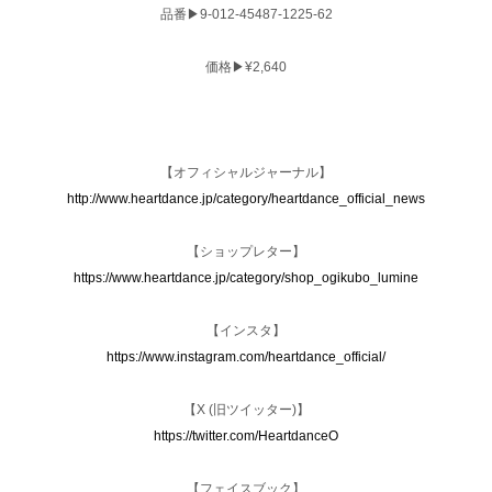
品番▶︎9-012-45487-1225-62
価格▶︎¥2,640
【オフィシャルジャーナル】
http://www.heartdance.jp/category/heartdance_official_news
【ショップレター】
https://www.heartdance.jp/category/shop_ogikubo_lumine
【インスタ】
https://www.instagram.com/heartdance_official/
【X (旧ツイッター)】
https://twitter.com/HeartdanceO
【フェイスブック】