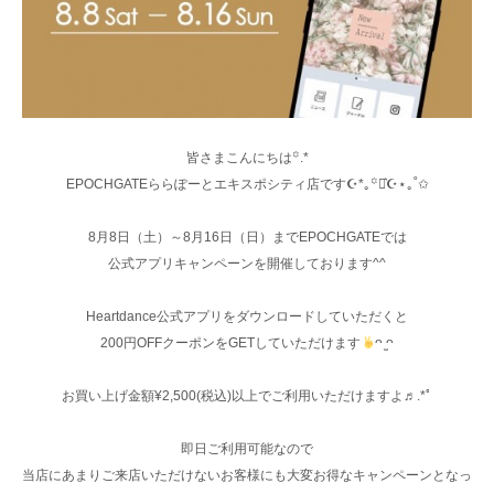
皆さまこんにちは꙳.*
EPOCHGATEららぽーとエキスポシティ店です☪︎*｡꙳⋆͛☪︎⋆｡˚✩
8月8日（土）～8月16日（日）までEPOCHGATEでは
公式アプリキャンペーンを開催しております^^
Heartdance公式アプリをダウンロードしていただくと
200円OFFクーポンをGETしていただけます
ᴖ ̫ᴖ
お買い上げ金額¥2,500(税込)以上でご利用いただけますよ♬.*ﾟ
即日ご利用可能なので
当店にあまりご来店いただけないお客様にも大変お得なキャンペーンとなっ