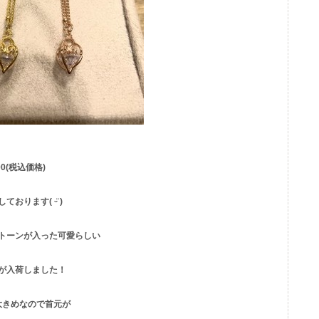
00(税込価格)
ております( ᵕ̈
)
トーンが入った可愛らしい
が入荷しました！
大きめなので首元が