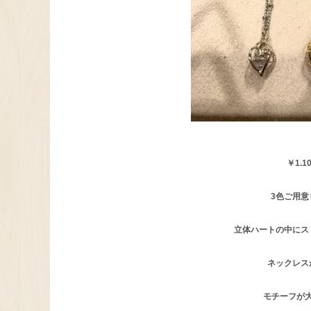
￥1.1
3色ご用意し
立体ハートの中にス
ネックレス
モチーフが