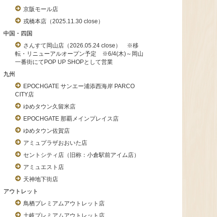
京阪モール店
戎橋本店（2025.11.30 close）
中国・四国
さんすて岡山店（2026.05.24 close） ※移
転・リニューアルオープン予定 ※6/4(木)～岡山
一番街にてPOP UP SHOPとして営業
九州
EPOCHGATE サンエー浦添西海岸 PARCO
CITY店
ゆめタウン久留米店
EPOCHGATE 那覇メインプレイス店
ゆめタウン佐賀店
アミュプラザおおいた店
セントシティ店（旧称：小倉駅前アイム店）
アミュエスト店
天神地下街店
アウトレット
鳥栖プレミアムアウトレット店
土岐プレミアムアウトレット店