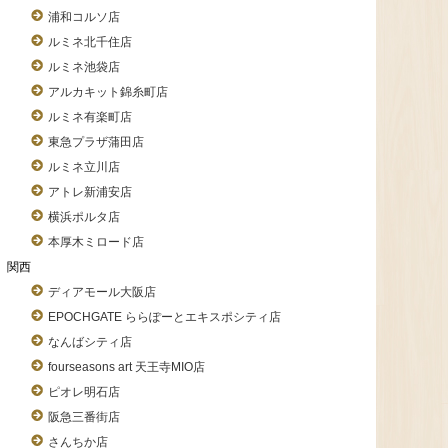
浦和コルソ店
ルミネ北千住店
ルミネ池袋店
アルカキット錦糸町店
ルミネ有楽町店
東急プラザ蒲田店
ルミネ立川店
アトレ新浦安店
横浜ポルタ店
本厚木ミロード店
関西
ディアモール大阪店
EPOCHGATE ららぽーとエキスポシティ店
なんばシティ店
fourseasons art 天王寺MIO店
ピオレ明石店
阪急三番街店
さんちか店