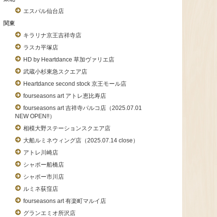
エスパル仙台店
関東
キラリナ京王吉祥寺店
ラスカ平塚店
HD by Heartdance 草加ヴァリエ店
武蔵小杉東急スクエア店
Heartdance second stock 京王モール店
fourseasons art アトレ恵比寿店
fourseasons art 吉祥寺パルコ店（2025.07.01
NEW OPEN!!）
相模大野ステーションスクエア店
大船ルミネウィング店（2025.07.14 close）
アトレ川崎店
シャポー船橋店
シャポー市川店
ルミネ荻窪店
fourseasons art 有楽町マルイ店
グランエミオ所沢店