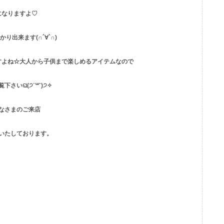
になりますよ♡
り出来ます(∩´∀`∩)
すよね☆大人から子供まで楽しめるアイテムなので
さい‪ଘ(੭ˊ꒳​ˋ)੭✧
なさまのご来店
いたしております。