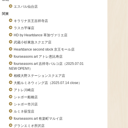
エスパル仙台店
関東
キラリナ京王吉祥寺店
ラスカ平塚店
HD by Heartdance 草加ヴァリエ店
武蔵小杉東急スクエア店
Heartdance second stock 京王モール店
fourseasons art アトレ恵比寿店
fourseasons art 吉祥寺パルコ店（2025.07.01
NEW OPEN!!）
相模大野ステーションスクエア店
大船ルミネウィング店（2025.07.14 close）
アトレ川崎店
シャポー船橋店
シャポー市川店
ルミネ荻窪店
fourseasons art 有楽町マルイ店
グランエミオ所沢店