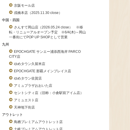
京阪モール店
戎橋本店（2025.11.30 close）
中国・四国
さんすて岡山店（2026.05.24 close） ※移
転・リニューアルオープン予定 ※6/4(木)～岡山
一番街にてPOP UP SHOPとして営業
九州
EPOCHGATE サンエー浦添西海岸 PARCO
CITY店
ゆめタウン久留米店
EPOCHGATE 那覇メインプレイス店
ゆめタウン佐賀店
アミュプラザおおいた店
セントシティ店（旧称：小倉駅前アイム店）
アミュエスト店
天神地下街店
アウトレット
鳥栖プレミアムアウトレット店
土岐プレミアムアウトレット店