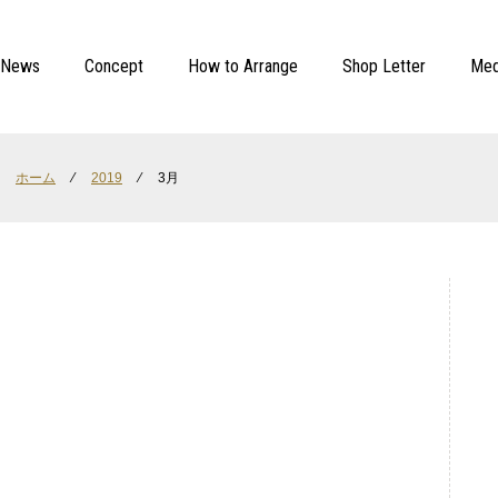
News
Concept
How to Arrange
Shop Letter
Med
ホーム
⁄
2019
⁄
3月