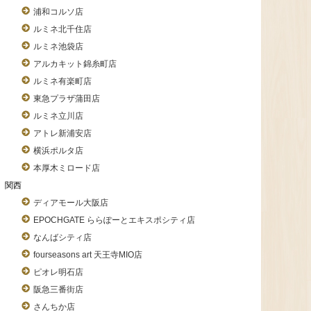
浦和コルソ店
ルミネ北千住店
ルミネ池袋店
アルカキット錦糸町店
ルミネ有楽町店
東急プラザ蒲田店
ルミネ立川店
アトレ新浦安店
横浜ポルタ店
本厚木ミロード店
関西
ディアモール大阪店
EPOCHGATE ららぽーとエキスポシティ店
なんばシティ店
fourseasons art 天王寺MIO店
ピオレ明石店
阪急三番街店
さんちか店