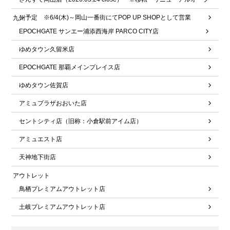
ン予定 ※6/4(木)～岡山一番街にてPOP UP SHOPとして営業
九州
EPOCHGATE サンエー浦添西海岸 PARCO CITY店
ゆめタウン久留米店
EPOCHGATE 那覇メインプレイス店
ゆめタウン佐賀店
アミュプラザおおいた店
セントシティ店（旧称：小倉駅前アイム店）
アミュエスト店
天神地下街店
アウトレット
鳥栖プレミアムアウトレット店
土岐プレミアムアウトレット店