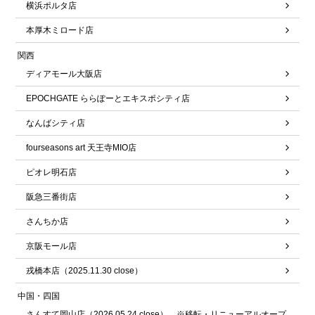
横浜ポルタ店
本厚木ミロード店
関西
ディアモール大阪店
EPOCHGATE ららぽーとエキスポシティ店
なんばシティ店
fourseasons art 天王寺MIO店
ピオレ明石店
阪急三番街店
さんちか店
京阪モール店
戎橋本店（2025.11.30 close）
中国・四国
さんすて岡山店（2026.05.24 close） ※移転・リニューアルオープ