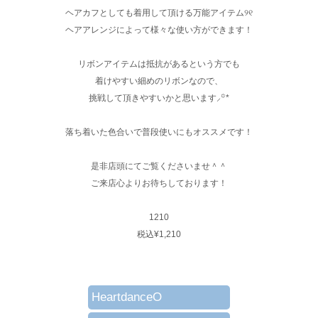
ヘアカフとしても着用して頂ける万能アイテム୨୧
ヘアアレンジによって様々な使い方ができます！
リボンアイテムは抵抗があるという方でも
着けやすい細めのリボンなので、
挑戦して頂きやすいかと思います⸝꙳*
落ち着いた色合いで普段使いにもオススメです！
是非店頭にてご覧くださいませ＾＾
ご来店心よりお待ちしております！
1210
税込¥1,210
HeartdanceO