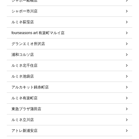
シャポー船橋店
シャポー市川店
ルミネ荻窪店
fourseasons art 有楽町マルイ店
グランエミオ所沢店
浦和コルソ店
ルミネ北千住店
ルミネ池袋店
アルカキット錦糸町店
ルミネ有楽町店
東急プラザ蒲田店
ルミネ立川店
アトレ新浦安店