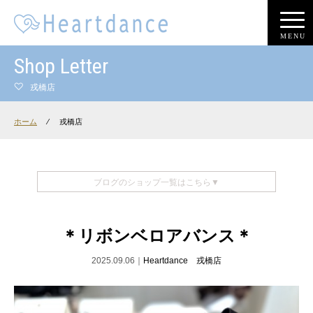
MENU
Shop Letter
戎橋店
ホーム
⁄
戎橋店
ブログのショップ一覧はこちら▼
＊リボンベロアバンス＊
2025.09.06｜
Heartdance 戎橋店