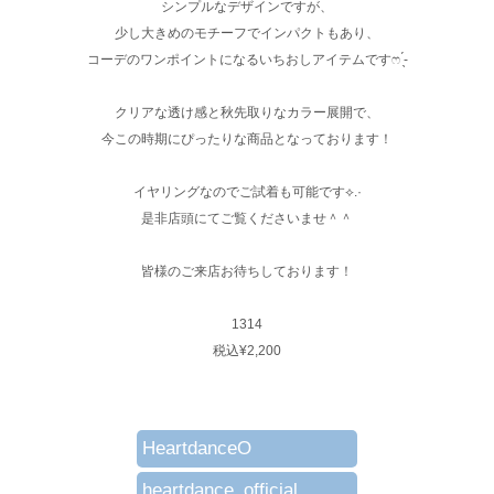
シンプルなデザインですが、
少し大きめのモチーフでインパクトもあり、
コーデのワンポイントになるいちおしアイテムですෆ ̖́-‬
クリアな透け感と秋先取りなカラー展開で、
今この時期にぴったりな商品となっております！
イヤリングなのでご試着も可能です⟡.·
是非店頭にてご覧くださいませ＾＾
皆様のご来店お待ちしております！
1314
税込¥2,200
HeartdanceO
heartdance_official