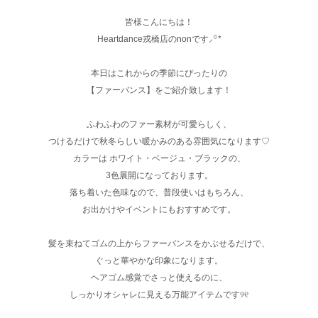
皆様こんにちは！
Heartdance戎橋店のnonです⸝꙳*
本日はこれからの季節にぴったりの
【ファーバンス】をご紹介致します！
ふわふわのファー素材が可愛らしく、
つけるだけで秋冬らしい暖かみのある雰囲気になります♡
カラーは ホワイト・ベージュ・ブラックの、
3色展開になっております。
落ち着いた色味なので、普段使いはもちろん、
お出かけやイベントにもおすすめです。
髪を束ねてゴムの上からファーバンスをかぶせるだけで、
ぐっと華やかな印象になります。
ヘアゴム感覚でさっと使えるのに、
しっかりオシャレに見える万能アイテムです୨୧