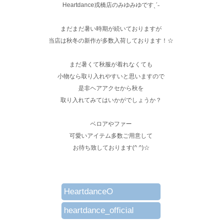
Heartdance戎橋店のみゆみゆですˎˊ˗
まだまだ暑い時期が続いておりますが
当店は秋冬の新作が多数入荷しております！☆
まだ暑くて秋服が着れなくても
小物なら取り入れやすいと思いますので
是非ヘアアクセから秋を
取り入れてみてはいかがでしょうか？
ベロアやファー
可愛いアイテム多数ご用意して
お待ち致しております(^ ^)☆
HeartdanceO
heartdance_official