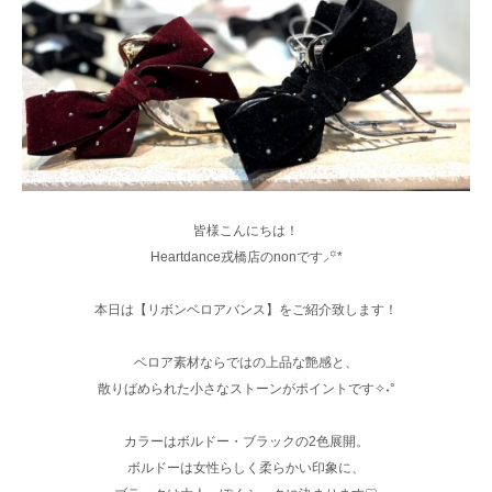
皆様こんにちは！
Heartdance戎橋店のnonです⸝꙳*
本日は【リボンベロアバンス】をご紹介致します！
ベロア素材ならではの上品な艶感と、
散りばめられた小さなストーンがポイントです✧˖°
カラーはボルドー・ブラックの2色展開。
ボルドーは女性らしく柔らかい印象に、