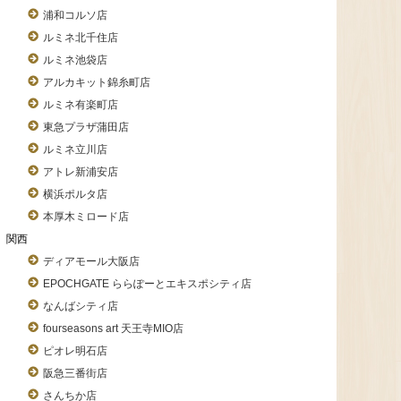
浦和コルソ店
ルミネ北千住店
ルミネ池袋店
アルカキット錦糸町店
ルミネ有楽町店
東急プラザ蒲田店
ルミネ立川店
アトレ新浦安店
横浜ポルタ店
本厚木ミロード店
関西
ディアモール大阪店
EPOCHGATE ららぽーとエキスポシティ店
なんばシティ店
fourseasons art 天王寺MIO店
ピオレ明石店
阪急三番街店
さんちか店