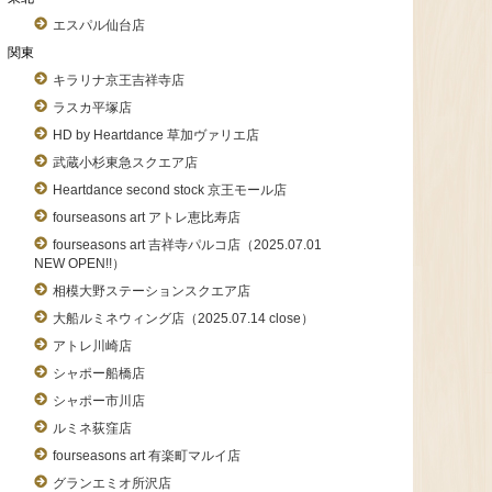
エスパル仙台店
関東
キラリナ京王吉祥寺店
ラスカ平塚店
HD by Heartdance 草加ヴァリエ店
武蔵小杉東急スクエア店
Heartdance second stock 京王モール店
fourseasons art アトレ恵比寿店
fourseasons art 吉祥寺パルコ店（2025.07.01
NEW OPEN!!）
相模大野ステーションスクエア店
大船ルミネウィング店（2025.07.14 close）
アトレ川崎店
シャポー船橋店
シャポー市川店
ルミネ荻窪店
fourseasons art 有楽町マルイ店
グランエミオ所沢店