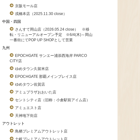
京阪モール店
戎橋本店（2025.11.30 close）
中国・四国
さんすて岡山店（2026.05.24 close） ※移
転・リニューアルオープン予定 ※6/4(木)～岡山
一番街にてPOP UP SHOPとして営業
九州
EPOCHGATE サンエー浦添西海岸 PARCO
CITY店
ゆめタウン久留米店
EPOCHGATE 那覇メインプレイス店
ゆめタウン佐賀店
アミュプラザおおいた店
セントシティ店（旧称：小倉駅前アイム店）
アミュエスト店
天神地下街店
アウトレット
鳥栖プレミアムアウトレット店
土岐プレミアムアウトレット店