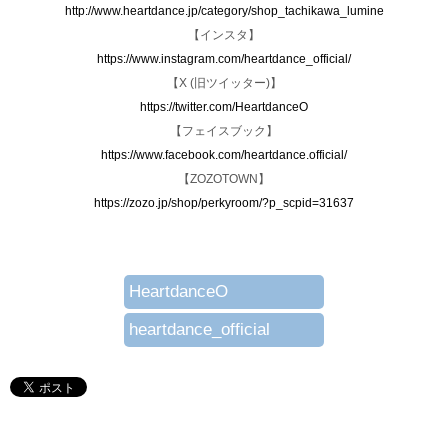
http://www.heartdance.jp/category/shop_tachikawa_lumine
【インスタ】
https://www.instagram.com/heartdance_official/
【X (旧ツイッター)】
https://twitter.com/HeartdanceO
【フェイスブック】
https://www.facebook.com/heartdance.official/
【ZOZOTOWN】
https://zozo.jp/shop/perkyroom/?p_scpid=31637
HeartdanceO
heartdance_official