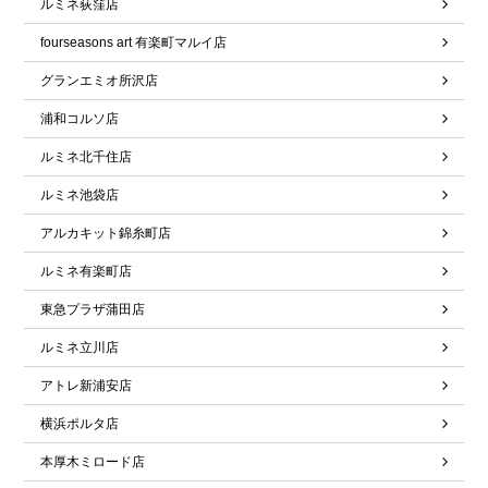
ルミネ荻窪店
fourseasons art 有楽町マルイ店
グランエミオ所沢店
浦和コルソ店
ルミネ北千住店
ルミネ池袋店
アルカキット錦糸町店
ルミネ有楽町店
東急プラザ蒲田店
ルミネ立川店
アトレ新浦安店
横浜ポルタ店
本厚木ミロード店