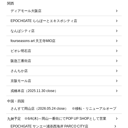
関西
ディアモール大阪店
EPOCHGATE ららぽーとエキスポシティ店
なんばシティ店
fourseasons art 天王寺MIO店
ピオレ明石店
阪急三番街店
さんちか店
京阪モール店
戎橋本店（2025.11.30 close）
中国・四国
さんすて岡山店（2026.05.24 close） ※移転・リニューアルオープ
ン予定 ※6/4(木)～岡山一番街にてPOP UP SHOPとして営業
九州
EPOCHGATE サンエー浦添西海岸 PARCO CITY店