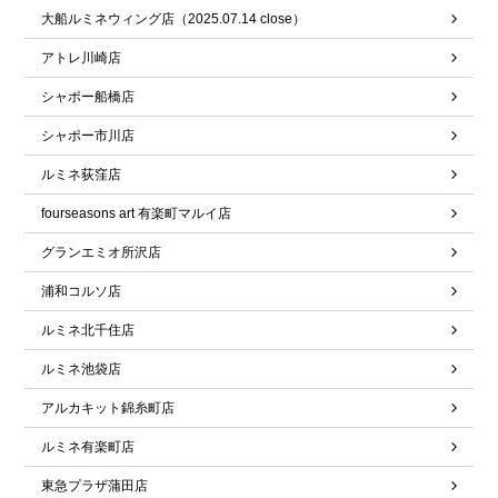
大船ルミネウィング店（2025.07.14 close）
アトレ川崎店
シャポー船橋店
シャポー市川店
ルミネ荻窪店
fourseasons art 有楽町マルイ店
グランエミオ所沢店
浦和コルソ店
ルミネ北千住店
ルミネ池袋店
アルカキット錦糸町店
ルミネ有楽町店
東急プラザ蒲田店