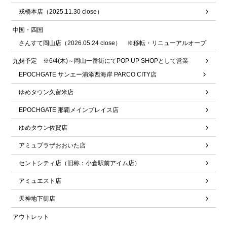
戎橋本店（2025.11.30 close）
中国・四国
さんすて岡山店（2026.05.24 close） ※移転・リニューアルオープ
ン予定 ※6/4(木)～岡山一番街にてPOP UP SHOPとして営業
九州
EPOCHGATE サンエー浦添西海岸 PARCO CITY店
ゆめタウン久留米店
EPOCHGATE 那覇メインプレイス店
ゆめタウン佐賀店
アミュプラザおおいた店
セントシティ店（旧称：小倉駅前アイム店）
アミュエスト店
天神地下街店
アウトレット