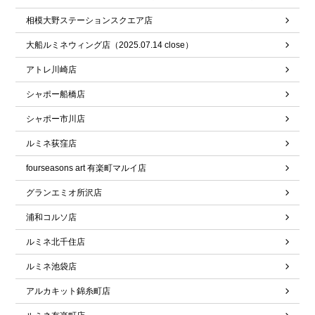
相模大野ステーションスクエア店
大船ルミネウィング店（2025.07.14 close）
アトレ川崎店
シャポー船橋店
シャポー市川店
ルミネ荻窪店
fourseasons art 有楽町マルイ店
グランエミオ所沢店
浦和コルソ店
ルミネ北千住店
ルミネ池袋店
アルカキット錦糸町店