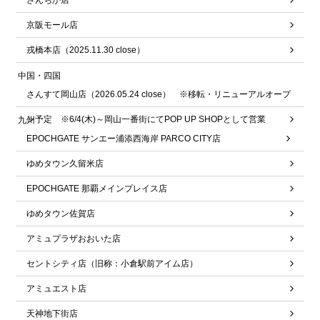
さんちか店
京阪モール店
戎橋本店（2025.11.30 close）
中国・四国
さんすて岡山店（2026.05.24 close） ※移転・リニューアルオープ
ン予定 ※6/4(木)～岡山一番街にてPOP UP SHOPとして営業
九州
EPOCHGATE サンエー浦添西海岸 PARCO CITY店
ゆめタウン久留米店
EPOCHGATE 那覇メインプレイス店
ゆめタウン佐賀店
アミュプラザおおいた店
セントシティ店（旧称：小倉駅前アイム店）
アミュエスト店
天神地下街店