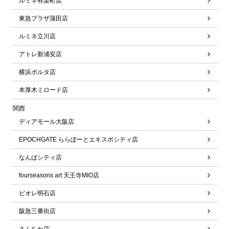
ルミネ有楽町店
東急プラザ蒲田店
ルミネ立川店
アトレ新浦安店
横浜ポルタ店
本厚木ミロード店
関西
ディアモール大阪店
EPOCHGATE ららぽーとエキスポシティ店
なんばシティ店
fourseasons art 天王寺MIO店
ピオレ明石店
阪急三番街店