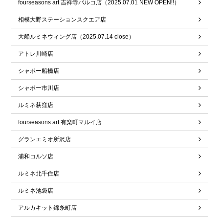
fourseasons art 吉祥寺パルコ店（2025.07.01 NEW OPEN!!）
相模大野ステーションスクエア店
大船ルミネウィング店（2025.07.14 close）
アトレ川崎店
シャポー船橋店
シャポー市川店
ルミネ荻窪店
fourseasons art 有楽町マルイ店
グランエミオ所沢店
浦和コルソ店
ルミネ北千住店
ルミネ池袋店
アルカキット錦糸町店