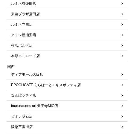
ルミネ有楽町店
東急プラザ蒲田店
ルミネ立川店
アトレ新浦安店
横浜ポルタ店
本厚木ミロード店
関西
ディアモール大阪店
EPOCHGATE ららぽーとエキスポシティ店
なんばシティ店
fourseasons art 天王寺MIO店
ピオレ明石店
阪急三番街店