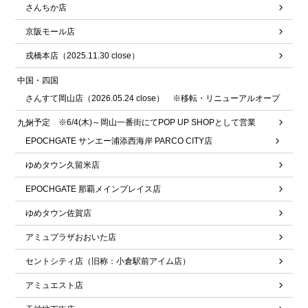
さんちか店
京阪モール店
戎橋本店（2025.11.30 close）
中国・四国
さんすて岡山店（2026.05.24 close） ※移転・リニューアルオープ
ン予定 ※6/4(木)～岡山一番街にてPOP UP SHOPとして営業
九州
EPOCHGATE サンエー浦添西海岸 PARCO CITY店
ゆめタウン久留米店
EPOCHGATE 那覇メインプレイス店
ゆめタウン佐賀店
アミュプラザおおいた店
セントシティ店（旧称：小倉駅前アイム店）
アミュエスト店