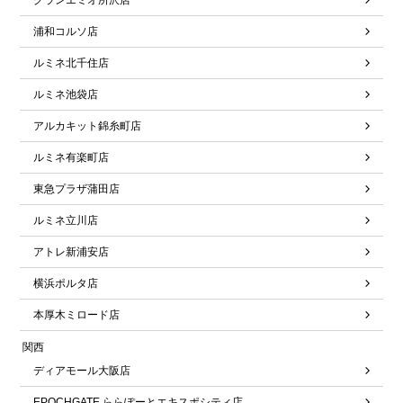
グランエミオ所沢店
浦和コルソ店
ルミネ北千住店
ルミネ池袋店
アルカキット錦糸町店
ルミネ有楽町店
東急プラザ蒲田店
ルミネ立川店
アトレ新浦安店
横浜ポルタ店
本厚木ミロード店
関西
ディアモール大阪店
EPOCHGATE ららぽーとエキスポシティ店