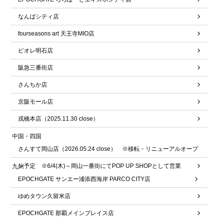
なんばシティ店
fourseasons art 天王寺MIO店
ピオレ明石店
阪急三番街店
さんちか店
京阪モール店
戎橋本店（2025.11.30 close）
中国・四国
さんすて岡山店（2026.05.24 close） ※移転・リニューアルオープ
ン予定 ※6/4(木)～岡山一番街にてPOP UP SHOPとして営業
九州
EPOCHGATE サンエー浦添西海岸 PARCO CITY店
ゆめタウン久留米店
EPOCHGATE 那覇メインプレイス店