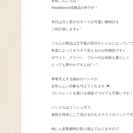
皆様こんにちは！
Heartdance戎橋店のRです！
本日は月と星のモチーフが可愛い腕時計を
ご紹介致します⏾⁺⋆
こちらの商品は文字盤の部分がシェルになってい
角度によってキラキラ見えるのが特徴的です⟡
ホワイト、グリーン、ブルーのお色味も夏らしく
とっても爽やかですよね^ – ^
華奢見えする細めのバンドが
女性らしい印象を与えてくれます⸜❤︎⸝
ブレスレットを着ける感覚でつけても可愛いです
バックルはプッシュ式で、
着脱を簡単にして頂けるのもオススメポイントで
他にも多数腕時計取り揃えておりますので、