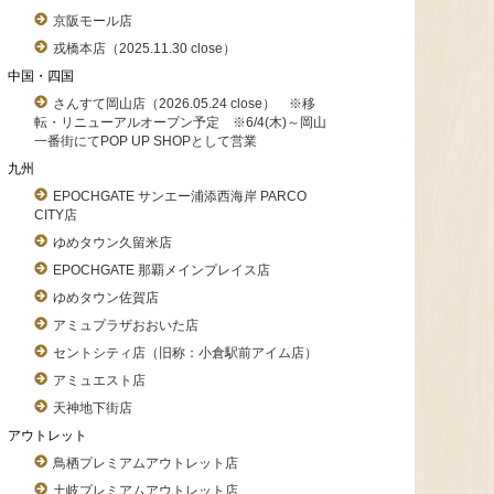
京阪モール店
戎橋本店（2025.11.30 close）
中国・四国
さんすて岡山店（2026.05.24 close） ※移
転・リニューアルオープン予定 ※6/4(木)～岡山
一番街にてPOP UP SHOPとして営業
九州
EPOCHGATE サンエー浦添西海岸 PARCO
CITY店
ゆめタウン久留米店
EPOCHGATE 那覇メインプレイス店
ゆめタウン佐賀店
アミュプラザおおいた店
セントシティ店（旧称：小倉駅前アイム店）
アミュエスト店
天神地下街店
アウトレット
鳥栖プレミアムアウトレット店
土岐プレミアムアウトレット店