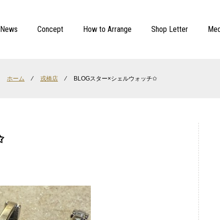
News
Concept
How to Arrange
Shop Letter
Med
ホーム
⁄
戎橋店
⁄
BLOGスター×シェルウォッチ✩
✩