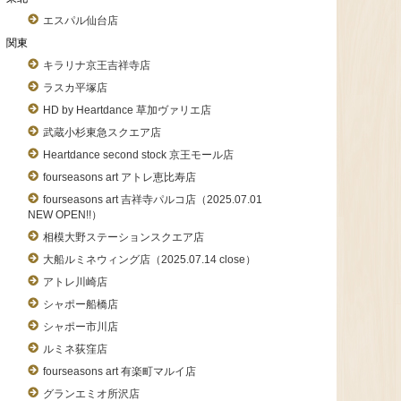
エスパル仙台店
関東
キラリナ京王吉祥寺店
ラスカ平塚店
HD by Heartdance 草加ヴァリエ店
武蔵小杉東急スクエア店
Heartdance second stock 京王モール店
fourseasons art アトレ恵比寿店
fourseasons art 吉祥寺パルコ店（2025.07.01
NEW OPEN!!）
相模大野ステーションスクエア店
大船ルミネウィング店（2025.07.14 close）
アトレ川崎店
シャポー船橋店
シャポー市川店
ルミネ荻窪店
fourseasons art 有楽町マルイ店
グランエミオ所沢店