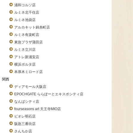
浦和コルソ店
ルミネ北千住店
ルミネ池袋店
アルカキット錦糸町店
ルミネ有楽町店
東急プラザ蒲田店
ルミネ立川店
アトレ新浦安店
横浜ポルタ店
本厚木ミロード店
関西
ディアモール大阪店
EPOCHGATE ららぽーとエキスポシティ店
なんばシティ店
fourseasons art 天王寺MIO店
ピオレ明石店
阪急三番街店
さんちか店