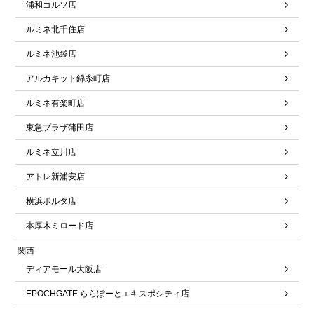
浦和コルソ店
ルミネ北千住店
ルミネ池袋店
アルカキット錦糸町店
ルミネ有楽町店
東急プラザ蒲田店
ルミネ立川店
アトレ新浦安店
横浜ポルタ店
本厚木ミロード店
関西
ディアモール大阪店
EPOCHGATE ららぽーとエキスポシティ店