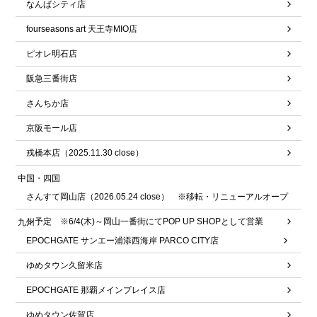
なんばシティ店
fourseasons art 天王寺MIO店
ピオレ明石店
阪急三番街店
さんちか店
京阪モール店
戎橋本店（2025.11.30 close）
中国・四国
さんすて岡山店（2026.05.24 close） ※移転・リニューアルオープ
ン予定 ※6/4(木)～岡山一番街にてPOP UP SHOPとして営業
九州
EPOCHGATE サンエー浦添西海岸 PARCO CITY店
ゆめタウン久留米店
EPOCHGATE 那覇メインプレイス店
ゆめタウン佐賀店