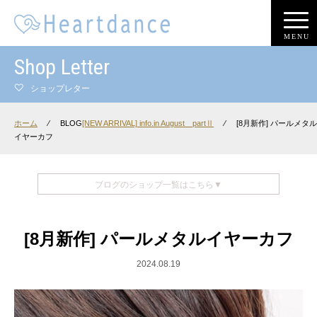
MENU
Shop Letter
ショップレター
ホーム
⁄
BLOG
[NEW ARRIVAL] info.in August partⅡ
⁄
[8月新作] パールメタル
イヤーカフ
ブログのショップ一覧はこちら▼
[8月新作] パールメタルイヤーカフ
2024.08.19