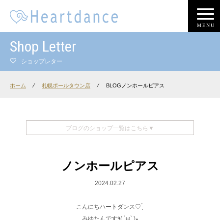
MENU
Shop Letter
ショップレター
ホーム
⁄
札幌ポールタウン店
⁄
BLOGノンホールピアス
ブログのショップ一覧はこちら▼
ノンホールピアス
2024.02.27
こんにちハートダンス♡ ̖́-
みゆたんです٩( ´ω` )و