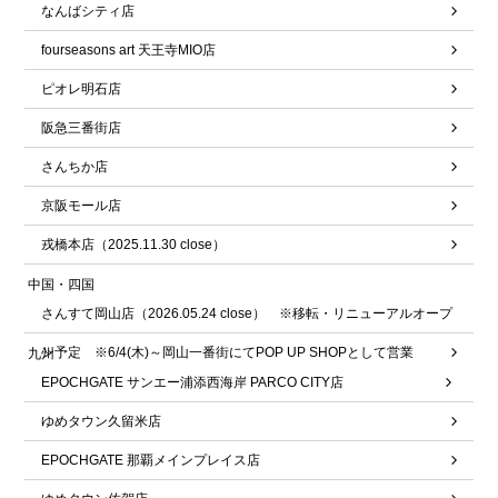
なんばシティ店
fourseasons art 天王寺MIO店
ピオレ明石店
阪急三番街店
さんちか店
京阪モール店
戎橋本店（2025.11.30 close）
中国・四国
さんすて岡山店（2026.05.24 close） ※移転・リニューアルオープ
ン予定 ※6/4(木)～岡山一番街にてPOP UP SHOPとして営業
九州
EPOCHGATE サンエー浦添西海岸 PARCO CITY店
ゆめタウン久留米店
EPOCHGATE 那覇メインプレイス店