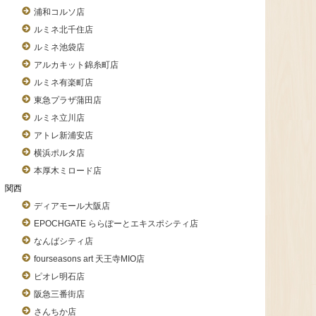
浦和コルソ店
ルミネ北千住店
ルミネ池袋店
アルカキット錦糸町店
ルミネ有楽町店
東急プラザ蒲田店
ルミネ立川店
アトレ新浦安店
横浜ポルタ店
本厚木ミロード店
関西
ディアモール大阪店
EPOCHGATE ららぽーとエキスポシティ店
なんばシティ店
fourseasons art 天王寺MIO店
ピオレ明石店
阪急三番街店
さんちか店