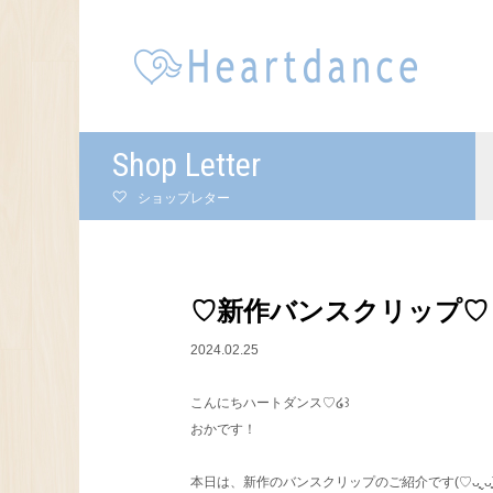
Shop Letter
ショップレター
♡新作バンスクリップ♡
2024.02.25
こんにちハートダンス♡໒꒱
おかです！
本日は、新作のバンスクリップのご紹介です(♡ᴗ͈ˬᴗ͈)