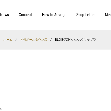
News
Concept
How to Arrange
Shop Letter
Med
ホーム
⁄
札幌ポールタウン店
⁄
BLOG♡新作バンスクリップ♡
⸝