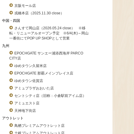
京阪モール店
戎橋本店（2025.11.30 close）
中国・四国
さんすて岡山店（2026.05.24 close） ※移
転・リニューアルオープン予定 ※6/4(木)～岡山
一番街にてPOP UP SHOPとして営業
九州
EPOCHGATE サンエー浦添西海岸 PARCO
CITY店
ゆめタウン久留米店
EPOCHGATE 那覇メインプレイス店
ゆめタウン佐賀店
アミュプラザおおいた店
セントシティ店（旧称：小倉駅前アイム店）
アミュエスト店
天神地下街店
アウトレット
鳥栖プレミアムアウトレット店
土岐プレミアムアウトレット店