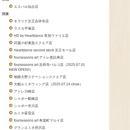
エスパル仙台店
関東
キラリナ京王吉祥寺店
ラスカ平塚店
HD by Heartdance 草加ヴァリエ店
武蔵小杉東急スクエア店
Heartdance second stock 京王モール店
fourseasons art アトレ恵比寿店
fourseasons art 吉祥寺パルコ店（2025.07.01
NEW OPEN!!）
相模大野ステーションスクエア店
大船ルミネウィング店（2025.07.14 close）
アトレ川崎店
シャポー船橋店
シャポー市川店
ルミネ荻窪店
fourseasons art 有楽町マルイ店
グランエミオ所沢店