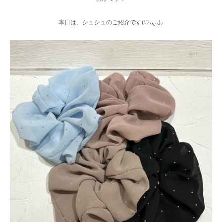
本日は、シュシュのご紹介です(♡ᴗ͈ˬᴗ͈)⸝