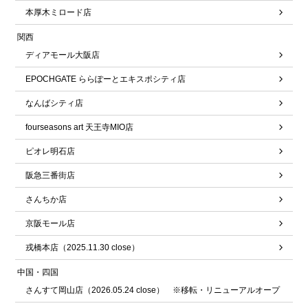
本厚木ミロード店
関西
ディアモール大阪店
EPOCHGATE ららぽーとエキスポシティ店
なんばシティ店
fourseasons art 天王寺MIO店
ピオレ明石店
阪急三番街店
さんちか店
京阪モール店
戎橋本店（2025.11.30 close）
中国・四国
さんすて岡山店（2026.05.24 close） ※移転・リニューアルオープ