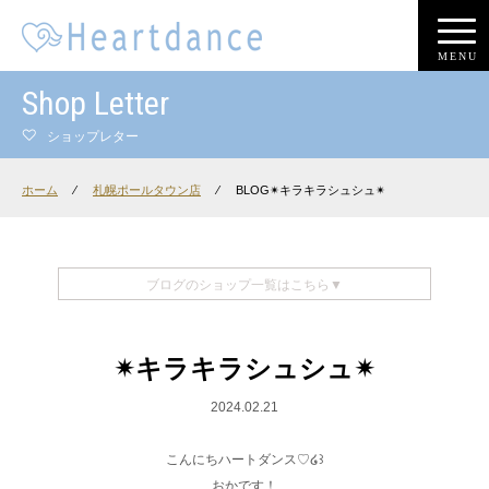
MENU
Shop Letter
ショップレター
ホーム
⁄
札幌ポールタウン店
⁄
BLOG✴︎キラキラシュシュ✴︎
ブログのショップ一覧はこちら▼
✴︎キラキラシュシュ✴︎
2024.02.21
こんにちハートダンス♡໒꒱
おかです！