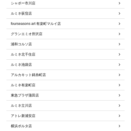
シャポー市川店
ルミネ荻窪店
fourseasons art 有楽町マルイ店
グランエミオ所沢店
浦和コルソ店
ルミネ北千住店
ルミネ池袋店
アルカキット錦糸町店
ルミネ有楽町店
東急プラザ蒲田店
ルミネ立川店
アトレ新浦安店
横浜ポルタ店