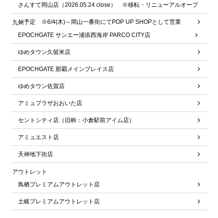
さんすて岡山店（2026.05.24 close） ※移転・リニューアルオープ
ン予定 ※6/4(木)～岡山一番街にてPOP UP SHOPとして営業
九州
EPOCHGATE サンエー浦添西海岸 PARCO CITY店
ゆめタウン久留米店
EPOCHGATE 那覇メインプレイス店
ゆめタウン佐賀店
アミュプラザおおいた店
セントシティ店（旧称：小倉駅前アイム店）
アミュエスト店
天神地下街店
アウトレット
鳥栖プレミアムアウトレット店
土岐プレミアムアウトレット店