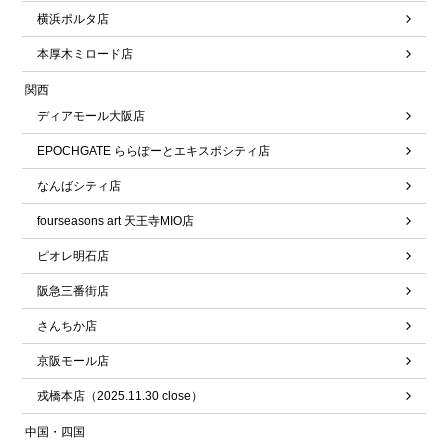
横浜ポルタ店
本厚木ミロード店
関西
ディアモール大阪店
EPOCHGATE ららぽーとエキスポシティ店
なんばシティ店
fourseasons art 天王寺MIO店
ピオレ明石店
阪急三番街店
さんちか店
京阪モール店
戎橋本店（2025.11.30 close）
中国・四国