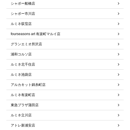
シャポー船橋店
シャポー市川店
ルミネ荻窪店
fourseasons art 有楽町マルイ店
グランエミオ所沢店
浦和コルソ店
ルミネ北千住店
ルミネ池袋店
アルカキット錦糸町店
ルミネ有楽町店
東急プラザ蒲田店
ルミネ立川店
アトレ新浦安店