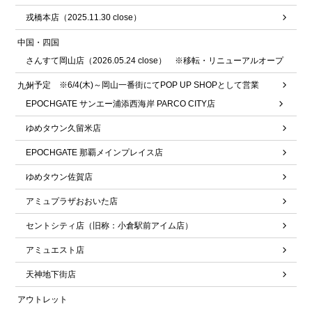
戎橋本店（2025.11.30 close）
中国・四国
さんすて岡山店（2026.05.24 close） ※移転・リニューアルオープ
ン予定 ※6/4(木)～岡山一番街にてPOP UP SHOPとして営業
九州
EPOCHGATE サンエー浦添西海岸 PARCO CITY店
ゆめタウン久留米店
EPOCHGATE 那覇メインプレイス店
ゆめタウン佐賀店
アミュプラザおおいた店
セントシティ店（旧称：小倉駅前アイム店）
アミュエスト店
天神地下街店
アウトレット