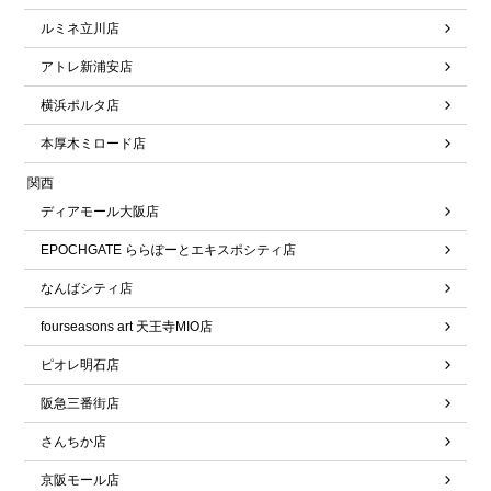
ルミネ立川店
アトレ新浦安店
横浜ポルタ店
本厚木ミロード店
関西
ディアモール大阪店
EPOCHGATE ららぽーとエキスポシティ店
なんばシティ店
fourseasons art 天王寺MIO店
ピオレ明石店
阪急三番街店
さんちか店
京阪モール店