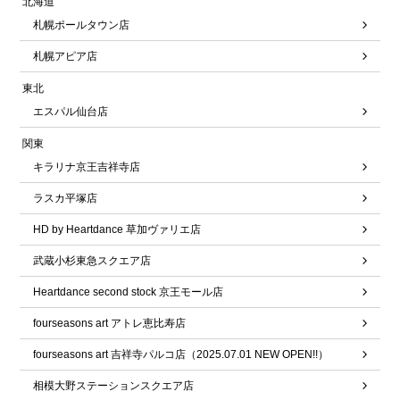
北海道
札幌ポールタウン店
札幌アピア店
東北
エスパル仙台店
関東
キラリナ京王吉祥寺店
ラスカ平塚店
HD by Heartdance 草加ヴァリエ店
武蔵小杉東急スクエア店
Heartdance second stock 京王モール店
fourseasons art アトレ恵比寿店
fourseasons art 吉祥寺パルコ店（2025.07.01 NEW OPEN!!）
相模大野ステーションスクエア店