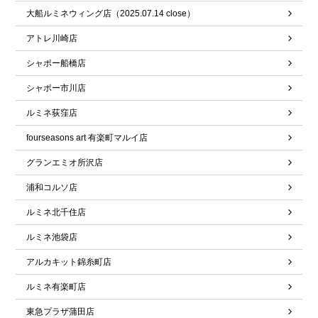
大船ルミネウィング店（2025.07.14 close）
アトレ川崎店
シャポー船橋店
シャポー市川店
ルミネ荻窪店
fourseasons art 有楽町マルイ店
グランエミオ所沢店
浦和コルソ店
ルミネ北千住店
ルミネ池袋店
アルカキット錦糸町店
ルミネ有楽町店
東急プラザ蒲田店