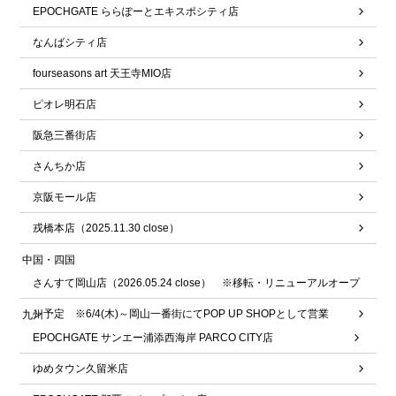
EPOCHGATE ららぽーとエキスポシティ店
なんばシティ店
fourseasons art 天王寺MIO店
ピオレ明石店
阪急三番街店
さんちか店
京阪モール店
戎橋本店（2025.11.30 close）
中国・四国
さんすて岡山店（2026.05.24 close） ※移転・リニューアルオープ
ン予定 ※6/4(木)～岡山一番街にてPOP UP SHOPとして営業
九州
EPOCHGATE サンエー浦添西海岸 PARCO CITY店
ゆめタウン久留米店