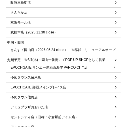
阪急三番街店
さんちか店
京阪モール店
戎橋本店（2025.11.30 close）
中国・四国
さんすて岡山店（2026.05.24 close） ※移転・リニューアルオープ
ン予定 ※6/4(木)～岡山一番街にてPOP UP SHOPとして営業
九州
EPOCHGATE サンエー浦添西海岸 PARCO CITY店
ゆめタウン久留米店
EPOCHGATE 那覇メインプレイス店
ゆめタウン佐賀店
アミュプラザおおいた店
セントシティ店（旧称：小倉駅前アイム店）