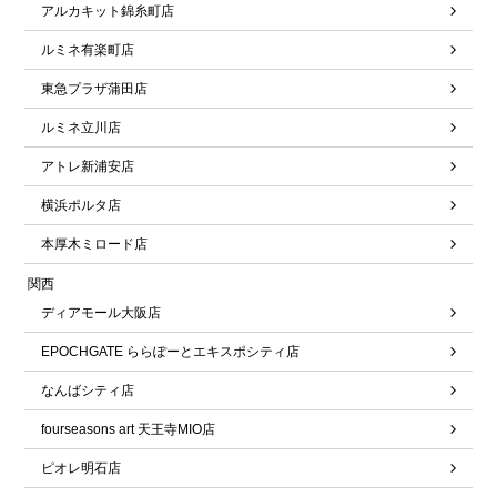
アルカキット錦糸町店
ルミネ有楽町店
東急プラザ蒲田店
ルミネ立川店
アトレ新浦安店
横浜ポルタ店
本厚木ミロード店
関西
ディアモール大阪店
EPOCHGATE ららぽーとエキスポシティ店
なんばシティ店
fourseasons art 天王寺MIO店
ピオレ明石店