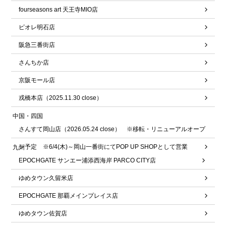
fourseasons art 天王寺MIO店
ピオレ明石店
阪急三番街店
さんちか店
京阪モール店
戎橋本店（2025.11.30 close）
中国・四国
さんすて岡山店（2026.05.24 close） ※移転・リニューアルオープ
ン予定 ※6/4(木)～岡山一番街にてPOP UP SHOPとして営業
九州
EPOCHGATE サンエー浦添西海岸 PARCO CITY店
ゆめタウン久留米店
EPOCHGATE 那覇メインプレイス店
ゆめタウン佐賀店