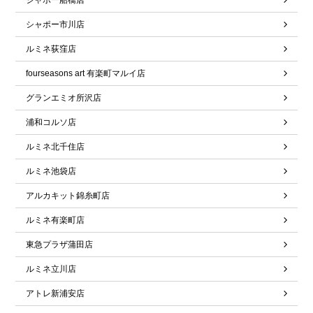
シャポー船橋店
シャポー市川店
ルミネ荻窪店
fourseasons art 有楽町マルイ店
グランエミオ所沢店
浦和コルソ店
ルミネ北千住店
ルミネ池袋店
アルカキット錦糸町店
ルミネ有楽町店
東急プラザ蒲田店
ルミネ立川店
アトレ新浦安店