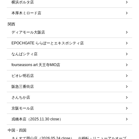
横浜ポルタ店
本厚木ミロード店
関西
ディアモール大阪店
EPOCHGATE ららぽーとエキスポシティ店
なんばシティ店
fourseasons art 天王寺MIO店
ピオレ明石店
阪急三番街店
さんちか店
京阪モール店
戎橋本店（2025.11.30 close）
中国・四国
さんすて岡山店（2026.05.24 close） ※移転・リニューアルオープ