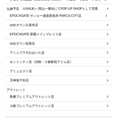
ン予定 ※6/4(木)～岡山一番街にてPOP UP SHOPとして営業
九州
EPOCHGATE サンエー浦添西海岸 PARCO CITY店
ゆめタウン久留米店
EPOCHGATE 那覇メインプレイス店
ゆめタウン佐賀店
アミュプラザおおいた店
セントシティ店（旧称：小倉駅前アイム店）
アミュエスト店
天神地下街店
アウトレット
鳥栖プレミアムアウトレット店
土岐プレミアムアウトレット店