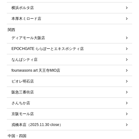
横浜ポルタ店
本厚木ミロード店
関西
ディアモール大阪店
EPOCHGATE ららぽーとエキスポシティ店
なんばシティ店
fourseasons art 天王寺MIO店
ピオレ明石店
阪急三番街店
さんちか店
京阪モール店
戎橋本店（2025.11.30 close）
中国・四国