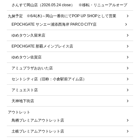
さんすて岡山店（2026.05.24 close） ※移転・リニューアルオープ
ン予定 ※6/4(木)～岡山一番街にてPOP UP SHOPとして営業
九州
EPOCHGATE サンエー浦添西海岸 PARCO CITY店
ゆめタウン久留米店
EPOCHGATE 那覇メインプレイス店
ゆめタウン佐賀店
アミュプラザおおいた店
セントシティ店（旧称：小倉駅前アイム店）
アミュエスト店
天神地下街店
アウトレット
鳥栖プレミアムアウトレット店
土岐プレミアムアウトレット店