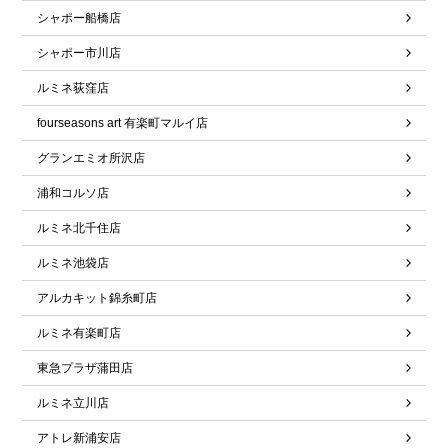
シャポー船橋店
シャポー市川店
ルミネ荻窪店
fourseasons art 有楽町マルイ店
グランエミオ所沢店
浦和コルソ店
ルミネ北千住店
ルミネ池袋店
アルカキット錦糸町店
ルミネ有楽町店
東急プラザ蒲田店
ルミネ立川店
アトレ新浦安店