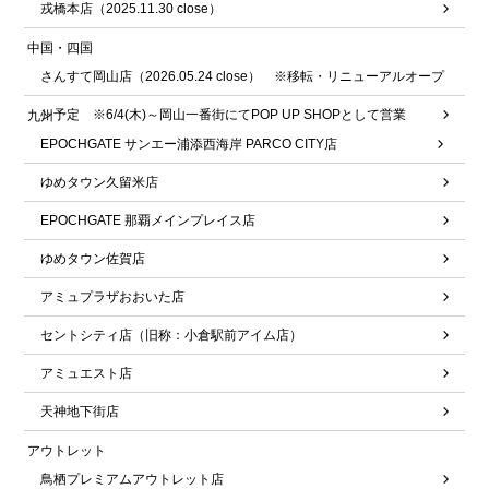
戎橋本店（2025.11.30 close）
中国・四国
さんすて岡山店（2026.05.24 close） ※移転・リニューアルオープ
ン予定 ※6/4(木)～岡山一番街にてPOP UP SHOPとして営業
九州
EPOCHGATE サンエー浦添西海岸 PARCO CITY店
ゆめタウン久留米店
EPOCHGATE 那覇メインプレイス店
ゆめタウン佐賀店
アミュプラザおおいた店
セントシティ店（旧称：小倉駅前アイム店）
アミュエスト店
天神地下街店
アウトレット
鳥栖プレミアムアウトレット店