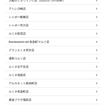
大船ルミネウィング店（2025.07.14 close）
アトレ川崎店
シャポー船橋店
シャポー市川店
ルミネ荻窪店
fourseasons art 有楽町マルイ店
グランエミオ所沢店
浦和コルソ店
ルミネ北千住店
ルミネ池袋店
アルカキット錦糸町店
ルミネ有楽町店
東急プラザ蒲田店