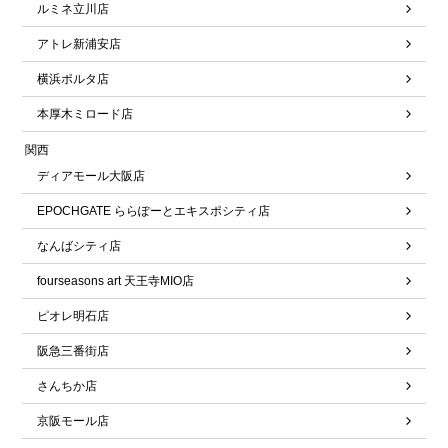
ルミネ立川店
アトレ新浦安店
横浜ポルタ店
本厚木ミロード店
関西
ディアモール大阪店
EPOCHGATE ららぽーとエキスポシティ店
なんばシティ店
fourseasons art 天王寺MIO店
ピオレ明石店
阪急三番街店
さんちか店
京阪モール店