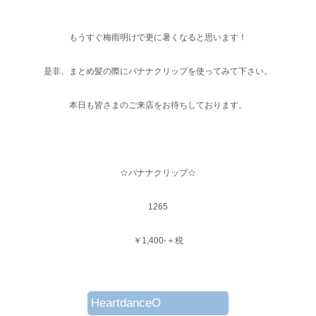
もうすぐ梅雨明けで更に暑くなると思います！
是非、まとめ髪の際にバナナクリップを使ってみて下さい。
本日も皆さまのご来店をお待ちしております。
☆バナナクリップ☆
1265
￥1,400-＋税
HeartdanceO