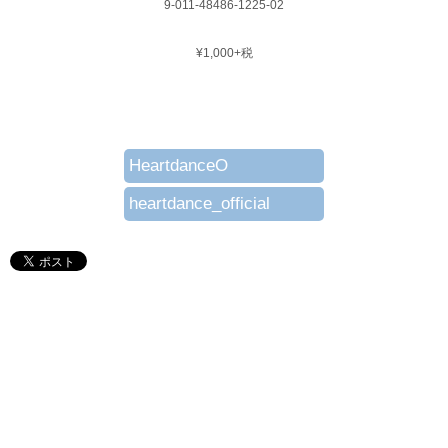
9-011-48486-1225-02
¥1,000+税
HeartdanceO
heartdance_official