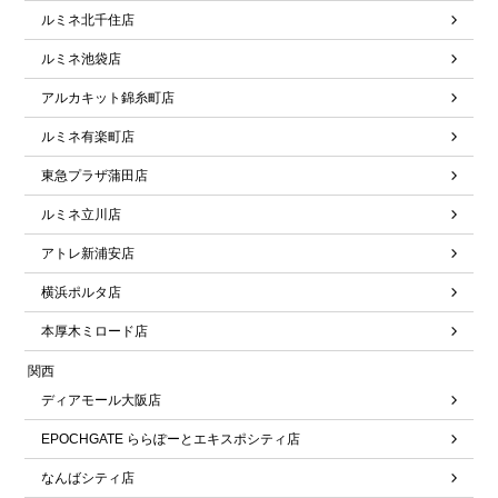
ルミネ北千住店
ルミネ池袋店
アルカキット錦糸町店
ルミネ有楽町店
東急プラザ蒲田店
ルミネ立川店
アトレ新浦安店
横浜ポルタ店
本厚木ミロード店
関西
ディアモール大阪店
EPOCHGATE ららぽーとエキスポシティ店
なんばシティ店