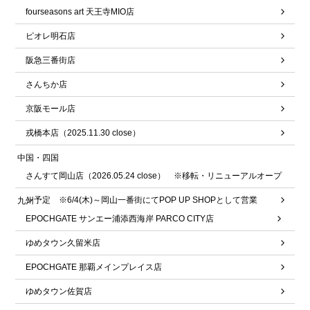
fourseasons art 天王寺MIO店
ピオレ明石店
阪急三番街店
さんちか店
京阪モール店
戎橋本店（2025.11.30 close）
中国・四国
さんすて岡山店（2026.05.24 close） ※移転・リニューアルオープ
ン予定 ※6/4(木)～岡山一番街にてPOP UP SHOPとして営業
九州
EPOCHGATE サンエー浦添西海岸 PARCO CITY店
ゆめタウン久留米店
EPOCHGATE 那覇メインプレイス店
ゆめタウン佐賀店