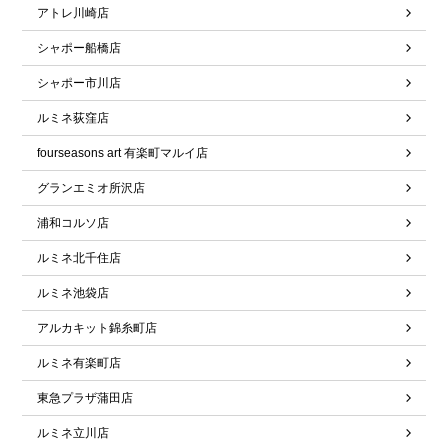
アトレ川崎店
シャポー船橋店
シャポー市川店
ルミネ荻窪店
fourseasons art 有楽町マルイ店
グランエミオ所沢店
浦和コルソ店
ルミネ北千住店
ルミネ池袋店
アルカキット錦糸町店
ルミネ有楽町店
東急プラザ蒲田店
ルミネ立川店