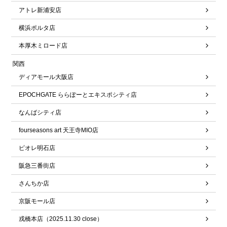
アトレ新浦安店
横浜ポルタ店
本厚木ミロード店
関西
ディアモール大阪店
EPOCHGATE ららぽーとエキスポシティ店
なんばシティ店
fourseasons art 天王寺MIO店
ピオレ明石店
阪急三番街店
さんちか店
京阪モール店
戎橋本店（2025.11.30 close）