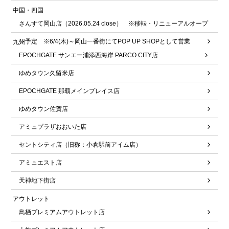
中国・四国
さんすて岡山店（2026.05.24 close） ※移転・リニューアルオープ
ン予定 ※6/4(木)～岡山一番街にてPOP UP SHOPとして営業
九州
EPOCHGATE サンエー浦添西海岸 PARCO CITY店
ゆめタウン久留米店
EPOCHGATE 那覇メインプレイス店
ゆめタウン佐賀店
アミュプラザおおいた店
セントシティ店（旧称：小倉駅前アイム店）
アミュエスト店
天神地下街店
アウトレット
鳥栖プレミアムアウトレット店