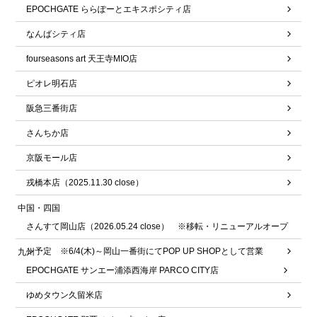
EPOCHGATE ららぽーとエキスポシティ店
なんばシティ店
fourseasons art 天王寺MIO店
ピオレ明石店
阪急三番街店
さんちか店
京阪モール店
戎橋本店（2025.11.30 close）
中国・四国
さんすて岡山店（2026.05.24 close） ※移転・リニューアルオープ
ン予定 ※6/4(木)～岡山一番街にてPOP UP SHOPとして営業
九州
EPOCHGATE サンエー浦添西海岸 PARCO CITY店
ゆめタウン久留米店