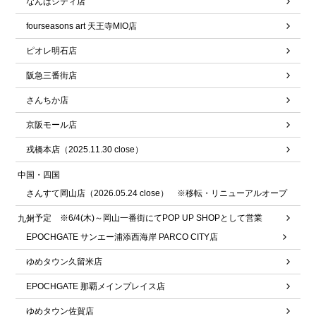
なんばシティ店
fourseasons art 天王寺MIO店
ピオレ明石店
阪急三番街店
さんちか店
京阪モール店
戎橋本店（2025.11.30 close）
中国・四国
さんすて岡山店（2026.05.24 close） ※移転・リニューアルオープ
ン予定 ※6/4(木)～岡山一番街にてPOP UP SHOPとして営業
九州
EPOCHGATE サンエー浦添西海岸 PARCO CITY店
ゆめタウン久留米店
EPOCHGATE 那覇メインプレイス店
ゆめタウン佐賀店