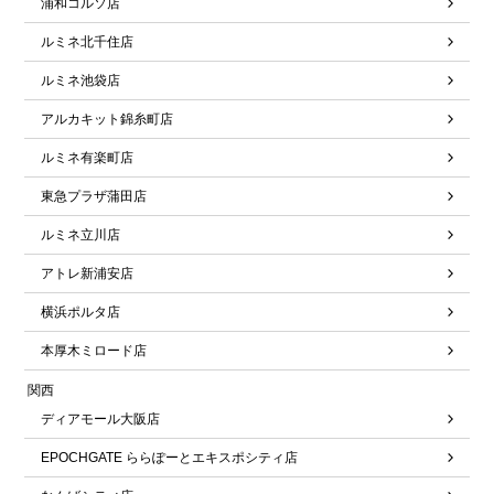
浦和コルソ店
ルミネ北千住店
ルミネ池袋店
アルカキット錦糸町店
ルミネ有楽町店
東急プラザ蒲田店
ルミネ立川店
アトレ新浦安店
横浜ポルタ店
本厚木ミロード店
関西
ディアモール大阪店
EPOCHGATE ららぽーとエキスポシティ店