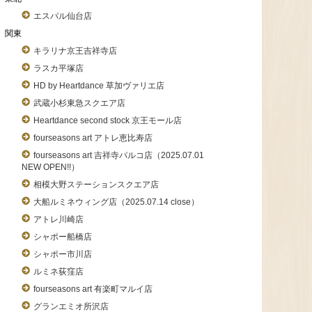
エスパル仙台店
関東
キラリナ京王吉祥寺店
ラスカ平塚店
HD by Heartdance 草加ヴァリエ店
武蔵小杉東急スクエア店
Heartdance second stock 京王モール店
fourseasons art アトレ恵比寿店
fourseasons art 吉祥寺パルコ店（2025.07.01
NEW OPEN!!）
相模大野ステーションスクエア店
大船ルミネウィング店（2025.07.14 close）
アトレ川崎店
シャポー船橋店
シャポー市川店
ルミネ荻窪店
fourseasons art 有楽町マルイ店
グランエミオ所沢店