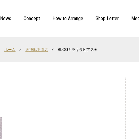
News
Concept
How to Arrange
Shop Letter
Med
ホーム
⁄
天神地下街店
⁄
BLOGキラキラピアス✴︎