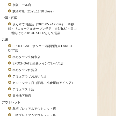
京阪モール店
戎橋本店（2025.11.30 close）
中国・四国
さんすて岡山店（2026.05.24 close） ※移
転・リニューアルオープン予定 ※6/4(木)～岡山
一番街にてPOP UP SHOPとして営業
九州
EPOCHGATE サンエー浦添西海岸 PARCO
CITY店
ゆめタウン久留米店
EPOCHGATE 那覇メインプレイス店
ゆめタウン佐賀店
アミュプラザおおいた店
セントシティ店（旧称：小倉駅前アイム店）
アミュエスト店
天神地下街店
アウトレット
鳥栖プレミアムアウトレット店
土岐プレミアムアウトレット店