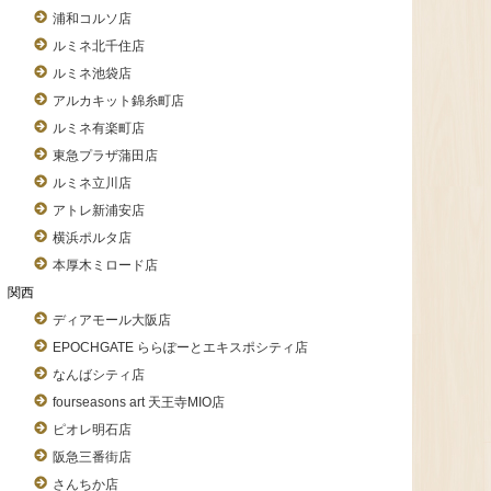
浦和コルソ店
ルミネ北千住店
ルミネ池袋店
アルカキット錦糸町店
ルミネ有楽町店
東急プラザ蒲田店
ルミネ立川店
アトレ新浦安店
横浜ポルタ店
本厚木ミロード店
関西
ディアモール大阪店
EPOCHGATE ららぽーとエキスポシティ店
なんばシティ店
fourseasons art 天王寺MIO店
ピオレ明石店
阪急三番街店
さんちか店