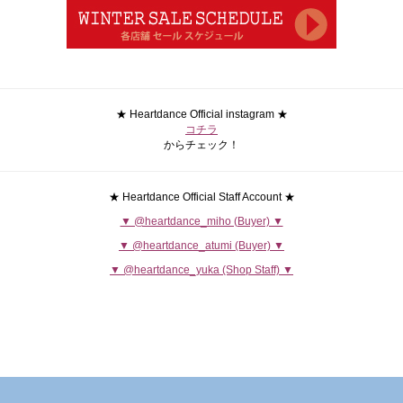
★ Heartdance Official instagram ★
コチラ
からチェック！
★ Heartdance Official Staff Account ★
▼ @heartdance_miho (Buyer) ▼
▼ @heartdance_atumi (Buyer) ▼
▼ @heartdance_yuka (Shop Staff) ▼