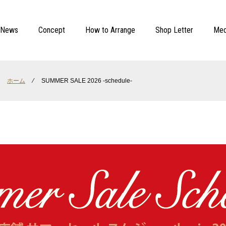
News
Concept
How to Arrange
Shop Letter
Med
ホーム
⁄
SUMMER SALE 2026 -schedule-