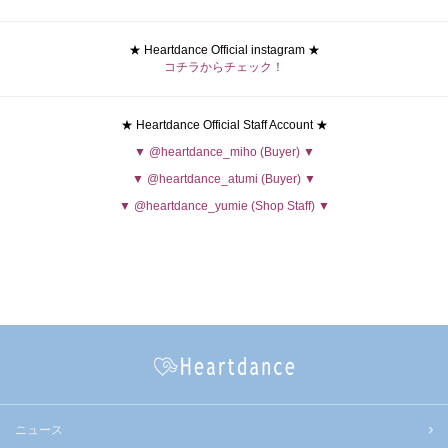
★ Heartdance Official instagram ★
コチラ
からチェック！
★ Heartdance Official Staff Account ★
▼ @heartdance_miho (Buyer) ▼
▼ @heartdance_atumi (Buyer) ▼
▼ @heartdance_yumie (Shop Staff) ▼
ニュース