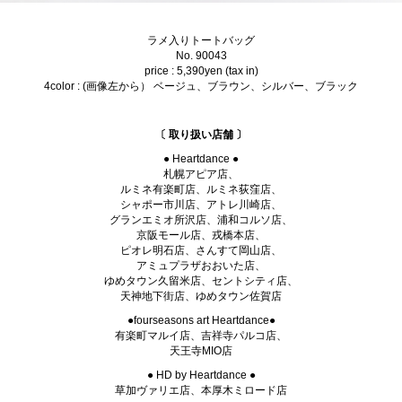
ラメ入りトートバッグ
No. 90043
price : 5,390yen (tax in)
4color : (画像左から） ベージュ、ブラウン、シルバー、ブラック
〔 取り扱い店舗 〕
● Heartdance ●
札幌アピア店、
ルミネ有楽町店、ルミネ荻窪店、
シャポー市川店、アトレ川崎店、
グランエミオ所沢店、浦和コルソ店、
京阪モール店、戎橋本店、
ピオレ明石店、さんすて岡山店、
アミュプラザおおいた店、
ゆめタウン久留米店、セントシティ店、
天神地下街店、ゆめタウン佐賀店
●fourseasons art Heartdance●
有楽町マルイ店、吉祥寺パルコ店、
天王寺MIO店
● HD by Heartdance ●
草加ヴァリエ店、本厚木ミロード店