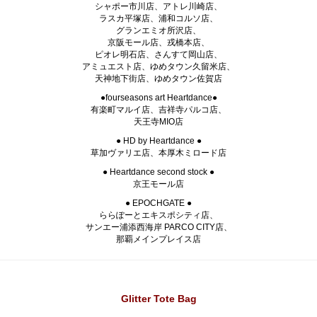
シャポー市川店、アトレ川崎店、
ラスカ平塚店、浦和コルソ店、
グランエミオ所沢店、
京阪モール店、戎橋本店、
ピオレ明石店、さんすて岡山店、
アミュエスト店、ゆめタウン久留米店、
天神地下街店、ゆめタウン佐賀店
●fourseasons art Heartdance●
有楽町マルイ店、吉祥寺パルコ店、
天王寺MIO店
● HD by Heartdance ●
草加ヴァリエ店、本厚木ミロード店
● Heartdance second stock ●
京王モール店
● EPOCHGATE ●
ららぽーとエキスポシティ店、
サンエー浦添西海岸 PARCO CITY店、
那覇メインプレイス店
Glitter Tote Bag