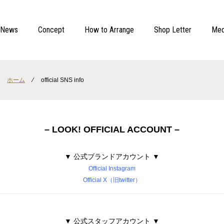
News
Concept
How to Arrange
Shop Letter
Med
ホーム
⁄
official SNS info
– LOOK! OFFICIAL ACCOUNT –
▼ 公式ブランドアカウント ▼
Official Instagram
Official X（旧twitter）
▼ 公式スタッフアカウント ▼