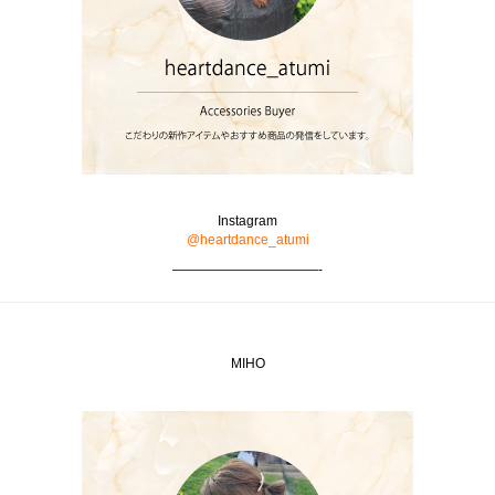
Instagram
@heartdance_atumi
———————————-
MIHO