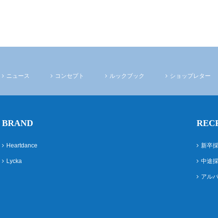
ニュース
コンセプト
ルックブック
ショップレター
BRAND
REC
Heartdance
新卒
Lycka
中途
アル