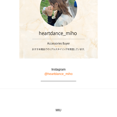
Instagram
@heartdance_miho
———————————-
MIU