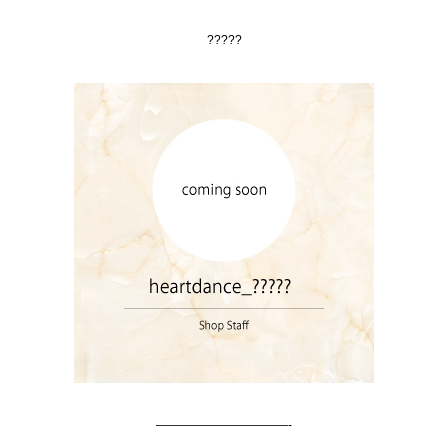
?????
———————————-