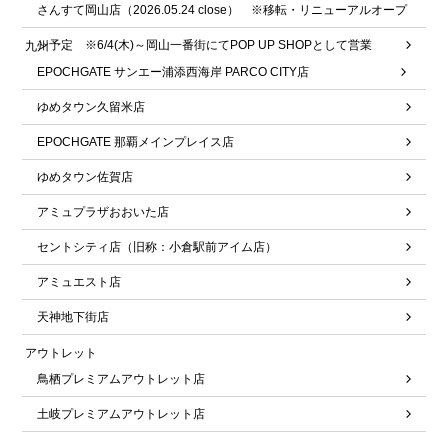
さんすて岡山店（2026.05.24 close） ※移転・リニューアルオープ
ン予定 ※6/4(木)～岡山一番街にてPOP UP SHOPとして営業
九州
EPOCHGATE サンエー浦添西海岸 PARCO CITY店
ゆめタウン久留米店
EPOCHGATE 那覇メインプレイス店
ゆめタウン佐賀店
アミュプラザおおいた店
セントシティ店（旧称：小倉駅前アイム店）
アミュエスト店
天神地下街店
アウトレット
鳥栖プレミアムアウトレット店
土岐プレミアムアウトレット店