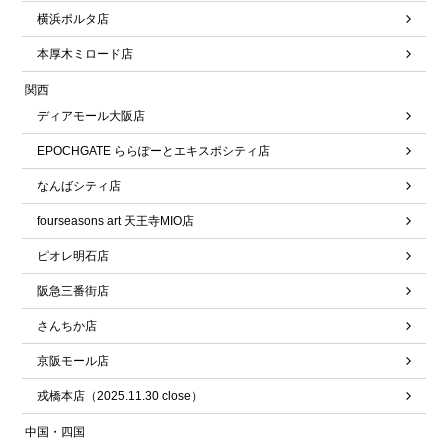
横浜ポルタ店
本厚木ミロード店
関西
ディアモール大阪店
EPOCHGATE ららぽーとエキスポシティ店
なんばシティ店
fourseasons art 天王寺MIO店
ピオレ明石店
阪急三番街店
さんちか店
京阪モール店
戎橋本店（2025.11.30 close）
中国・四国