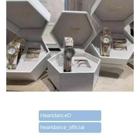
HeartdanceO
heartdance_official