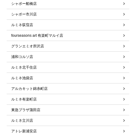
シャポー船橋店
シャポー市川店
ルミネ荻窪店
fourseasons art 有楽町マルイ店
グランエミオ所沢店
浦和コルソ店
ルミネ北千住店
ルミネ池袋店
アルカキット錦糸町店
ルミネ有楽町店
東急プラザ蒲田店
ルミネ立川店
アトレ新浦安店